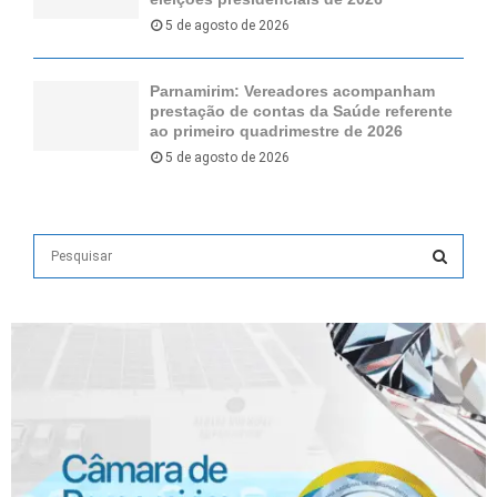
5 de agosto de 2026
Parnamirim: Vereadores acompanham
prestação de contas da Saúde referente
ao primeiro quadrimestre de 2026
5 de agosto de 2026
S
e
a
S
r
c
E
h
f
A
o
r
R
:
C