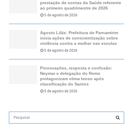
prestação de contas da Saúde referente
ao primeiro quadrimestre de 2026
5 de agosto de 2026
Agosto Lilás: Prefeitura de Parnamirim
inicia ações de conscientização sobre
violência contra a mulher nas escolas
5 de agosto de 2026
Provocações, resposta e confusão:
Neymar e delegação do Remo
protagonizam clima tenso após
classificação do Santos
5 de agosto de 2026
S
e
a
S