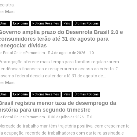
egistra...
Ler Mais
Brasil
Economia
Notícias Recentes
País
Últimas Notícias
Governo amplia prazo do Desenrola Brasil 2.0 e
consumidores terão até 31 de agosto para
renegociar dívidas
de
Portal Online Parnamirim
4 de agosto de 2026
0
Prorrogação oferece mais tempo para famílias regularizarem
pendências financeiras e recuperarem o acesso ao crédito. O
governo federal decidiu estender até 31 de agosto de...
Ler Mais
Brasil
Economia
Notícias Recentes
País
Últimas Notícias
Brasil registra menor taxa de desemprego da
história para um segundo trimestre
de
Portal Online Parnamirim
30 de julho de 2026
0
Mercado de trabalho mantém trajetória positiva, com crescimento
da ocupação, recorde de trabalhadores com carteira assinada e