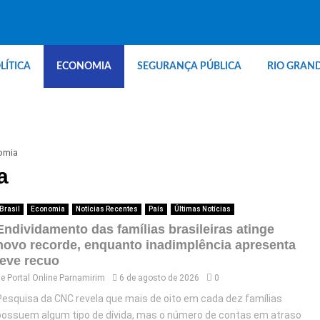
LÍTICA
ECONOMIA
SEGURANÇA PÚBLICA
RIO GRAN
omia
a
Brasil
Economia
Notícias Recentes
País
Últimas Notícias
Endividamento das famílias brasileiras atinge
novo recorde, enquanto inadimplência apresenta
leve recuo
de
Portal Online Parnamirim
6 de agosto de 2026
0
Pesquisa da CNC revela que mais de oito em cada dez famílias
possuem algum tipo de dívida, mas o número de contas em atraso