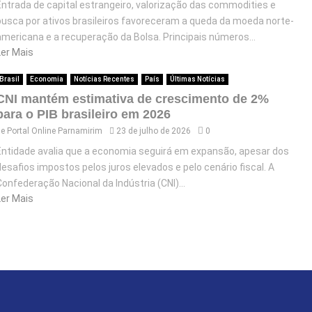
Entrada de capital estrangeiro, valorização das commodities e
busca por ativos brasileiros favoreceram a queda da moeda norte-
americana e a recuperação da Bolsa. Principais números...
Ler Mais
Brasil
Economia
Notícias Recentes
País
Últimas Notícias
CNI mantém estimativa de crescimento de 2%
para o PIB brasileiro em 2026
de
Portal Online Parnamirim
23 de julho de 2026
0
Entidade avalia que a economia seguirá em expansão, apesar dos
desafios impostos pelos juros elevados e pelo cenário fiscal. A
Confederação Nacional da Indústria (CNI)...
Ler Mais