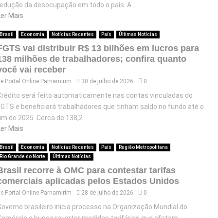
redução da desocupação em todo o país. A...
Ler Mais
Brasil
Economia
Notícias Recentes
País
Últimas Notícias
FGTS vai distribuir R$ 13 bilhões em lucros para
138 milhões de trabalhadores; confira quanto
você vai receber
de
Portal Online Parnamirim
30 de julho de 2026
0
Crédito será feito automaticamente nas contas vinculadas do
FGTS e beneficiará trabalhadores que tinham saldo no fundo até o
fim de 2025. Cerca de 138,2...
Ler Mais
Brasil
Economia
Notícias Recentes
País
Região Metropolitana
Rio Grande do Norte
Últimas Notícias
Brasil recorre à OMC para contestar tarifas
comerciais aplicadas pelos Estados Unidos
de
Portal Online Parnamirim
28 de julho de 2026
0
Governo brasileiro inicia processo na Organização Mundial do
Comércio e busca reverter medidas tarifárias que afetam