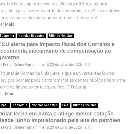
Boletim Focus aponta nova revisão para o IPCA, enquanto
previsões para o crescimento da economia, taxa Selic e câmbio
permanecem sob acompanhamento do mercado. A...
Ler Mais
Economia
Notícias Recentes
Últimas Notícias
TCU alerta para impacto fiscal dos Correios e
recomenda mecanismo de compensação ao
governo
de
Portal Online Parnamirim
23 de julho de 2026
0
Tribunal de Contas da União avalia que a universalização dos
serviços postais pode comprometer as contas públicas sem uma
fonte de financiamento específica. O Tribunal...
Ler Mais
Brasil
Economia
Notícias Recentes
País
Últimas Notícias
Dólar fecha em baixa e atinge menor cotação
desde junho impulsionado pela alta do petróleo
de
Portal Online Parnamirim
23 de julho de 2026
0