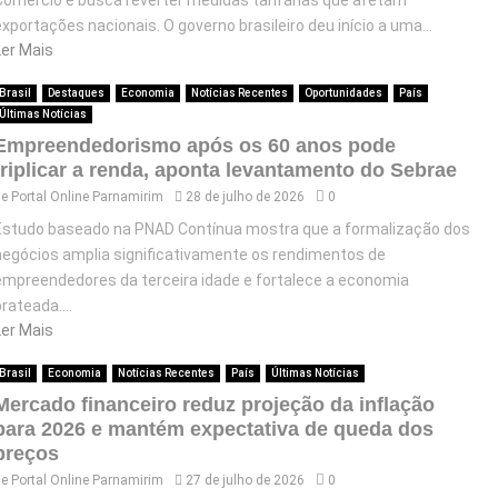
exportações nacionais. O governo brasileiro deu início a uma...
Ler Mais
Brasil
Destaques
Economia
Notícias Recentes
Oportunidades
País
Últimas Notícias
Empreendedorismo após os 60 anos pode
triplicar a renda, aponta levantamento do Sebrae
de
Portal Online Parnamirim
28 de julho de 2026
0
Estudo baseado na PNAD Contínua mostra que a formalização dos
negócios amplia significativamente os rendimentos de
empreendedores da terceira idade e fortalece a economia
rateada....
Ler Mais
Brasil
Economia
Notícias Recentes
País
Últimas Notícias
Mercado financeiro reduz projeção da inflação
para 2026 e mantém expectativa de queda dos
preços
de
Portal Online Parnamirim
27 de julho de 2026
0