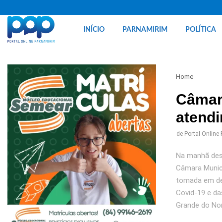
INÍCIO
PARNAMIRIM
POLÍTICA
Home
Câmar
atendi
de
Portal Online
Na manhã dest
Câmara Munici
tomada em de
Covid-19 e da
Grande do Nor