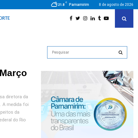
C
Parnamirim
8 de agosto de 2026
21.8
ORTE
S
e
a
S
r
 Março
c
E
h
f
A
o
sa diretora da
r
R
. A medida foi
:
peitos da
C
ederal do Rio
H