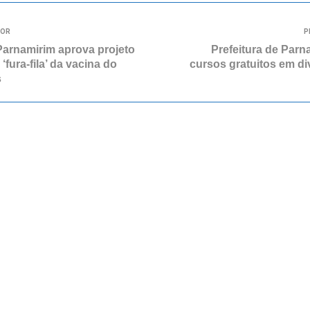
IOR
P
arnamirim aprova projeto
Prefeitura de Parn
 ‘fura-fila’ da vacina do
cursos gratuitos em di
s