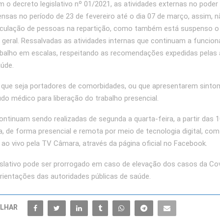
 o decreto legislativo nº 01/2021, as atividades externas no poder l
nsas no período de 23 de fevereiro até o dia 07 de março, assim, 
irculação de pessoas na repartição, como também está suspenso 
 geral. Ressalvadas as atividades internas que continuam a funcion
abalho em escalas, respeitando as recomendações expedidas pelas 
aúde.
 que seja portadores de comorbidades, ou que apresentarem sint
udo médico para liberação do trabalho presencial.
ntinuam sendo realizadas de segunda a quarta-feira, a partir das 
ja, de forma presencial e remota por meio de tecnologia digital, com
ao vivo pela TV Câmara, através da página oficial no Facebook.
islativo pode ser prorrogado em caso de elevação dos casos da Cov
rientações das autoridades públicas de saúde.
LHAR