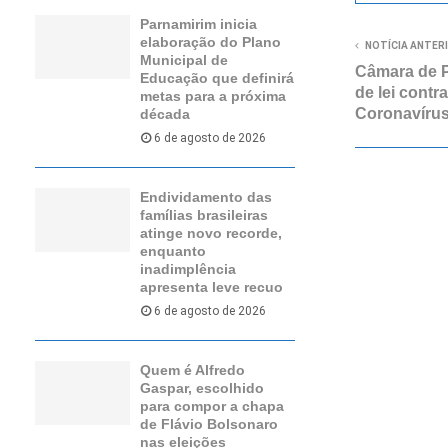
Parnamirim inicia
elaboração do Plano
NOTÍCIA ANTER
Municipal de
Câmara de P
Educação que definirá
de lei contra
metas para a próxima
Coronavíru
década
6 de agosto de 2026
Endividamento das
famílias brasileiras
atinge novo recorde,
enquanto
inadimplência
apresenta leve recuo
6 de agosto de 2026
Quem é Alfredo
Gaspar, escolhido
para compor a chapa
de Flávio Bolsonaro
nas eleições