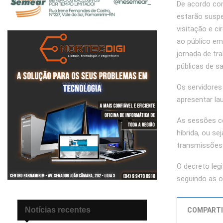
De acordo com
estarão suspe
visitação e c
ao público em
jornada de tr
públicas de s
Os servidores
apresentar la
As sessões co
híbrida, ou se
transmissões 
O decreto leg
seguindo as o
Notícias recentes
COMPARTI