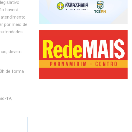
egislativo
não haverá
o atendimento
ar por meio de
autoridades
omas, devem
10h de forma
id-19,