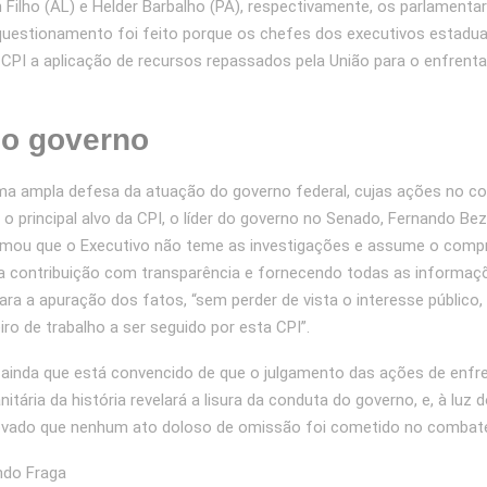
 Filho (AL) e Helder Barbalho (PA), respectivamente, os parlamenta
questionamento foi feito porque os chefes dos executivos estadu
à CPI a aplicação de recursos repassados pela União para o enfren
do governo
ma ampla defesa da atuação do governo federal, cujas ações no c
o principal alvo da CPI, o líder do governo no Senado, Fernando Be
irmou que o Executivo não teme as investigações e assume o com
a contribuição com transparência e fornecendo todas as informaç
ara a apuração dos fatos, “sem perder de vista o interesse público,
iro de trabalho a ser seguido por esta CPI”.
 ainda que está convencido de que o julgamento das ações de enf
nitária da história revelará a lisura da conduta do governo, e, à luz 
ovado que nenhum ato doloso de omissão foi cometido no combate
ndo Fraga