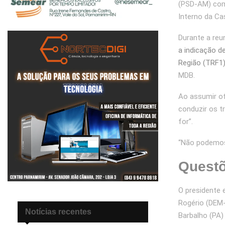
(PSD-AM) com
Interno da Cas
Durante a reun
a indicação d
Região (TRF1
MDB.
Ao assumir of
conduzir os t
for”.
“Não podemos 
Quest
O presidente 
Rogério (DEM-
Notícias recentes
Barbalho (PA)