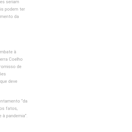
res seriam
ais podem ter
tamento da
ombate à
zerra Coelho
promisso de
ões
 que deve
rentamento “da
dos fatos,
 à pandemia”.