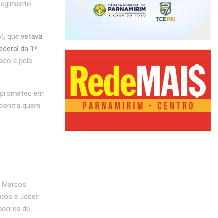
Regimento
6), que
vetava
ederal da 1ª
ado e pelo
omprometeu em
 contra quem
e Marcos
ros e Jader
nadores de