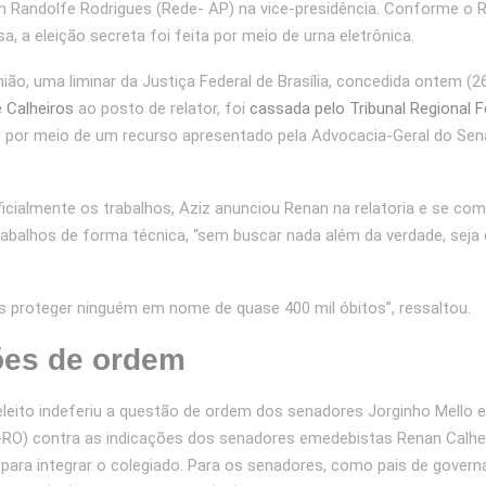
 Randolfe Rodrigues (Rede- AP) na vice-presidência. Conforme o 
a, a eleição secreta foi feita por meio de urna eletrônica.
ião, uma liminar da Justiça Federal de Brasília, concedida ontem (2
e Calheiros
ao posto de relator, foi
cassada pelo Tribunal Regional F
)
por meio de um recurso apresentado pela Advocacia-Geral do Sen
icialmente os trabalhos, Aziz anunciou Renan na relatoria e se c
rabalhos de forma técnica, “sem buscar nada além da verdade, seja
proteger ninguém em nome de quase 400 mil óbitos”, ressaltou.
ões de ordem
eleito indeferiu a questão de ordem dos senadores Jorginho Mello 
RO) contra as indicações dos senadores emedebistas Renan Calhei
 para integrar o colegiado. Para os senadores, como pais de gover