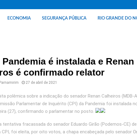
ECONOMIA
SEGURANÇA PÚBLICA
RIO GRANDE DO N
 Pandemia é instalada e Renan
ros é confirmado relator
 Parnamirim
27 de abril de 2021
ta polêmica sobre a indicação do senador Renan Calheiros (MDB-A
Comissão Parlamentar de Inquérito (CPI) da Pandemia foi instalada 
eira (27), confirmando o parlamentar no posto.
a tentativa fracassada do senador Eduardo Girão (Podemos-CE) de
a CPI, foi eleita, por oito votos, a chapa encabeçada pelo senador 