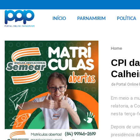
INÍCIO
PARNAMIRIM
POLÍTICA
Home
CPI da
Calhei
de
Portal Online
Em meio a mui
relatoria, a 
nesta terça-f
Depois de um
presidência d