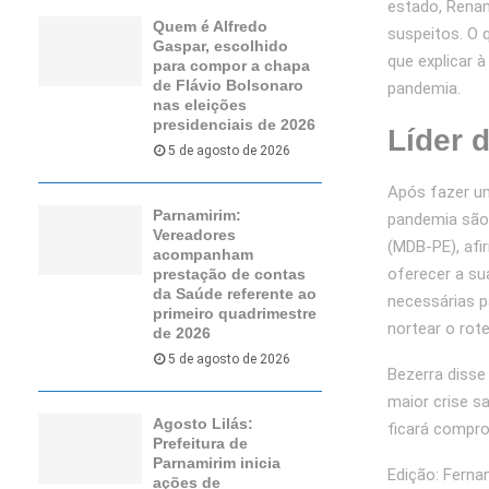
estado, Renan
Quem é Alfredo
suspeitos. O 
Gaspar, escolhido
que explicar 
para compor a chapa
de Flávio Bolsonaro
pandemia.
nas eleições
presidenciais de 2026
Líder 
5 de agosto de 2026
Após fazer u
Parnamirim:
pandemia são 
Vereadores
(MDB-PE), af
acompanham
oferecer a su
prestação de contas
da Saúde referente ao
necessárias p
primeiro quadrimestre
nortear o rote
de 2026
5 de agosto de 2026
Bezerra disse
maior crise sa
Agosto Lilás:
ficará compr
Prefeitura de
Parnamirim inicia
Edição: Ferna
ações de