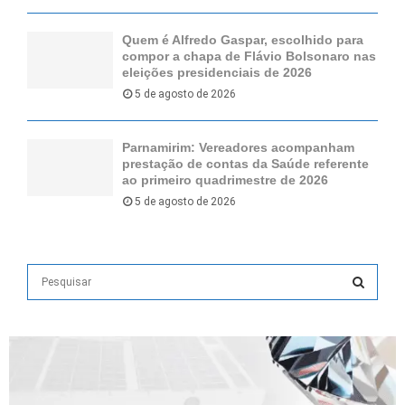
Quem é Alfredo Gaspar, escolhido para
compor a chapa de Flávio Bolsonaro nas
eleições presidenciais de 2026
5 de agosto de 2026
Parnamirim: Vereadores acompanham
prestação de contas da Saúde referente
ao primeiro quadrimestre de 2026
5 de agosto de 2026
S
e
a
S
r
c
E
h
f
A