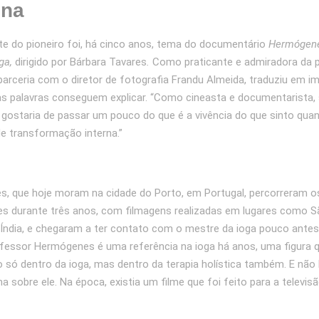
ona
nte do pioneiro foi, há cinco anos, tema do documentário
Hermógene
ga,
dirigido por Bárbara Tavares
.
Como praticante e admiradora da pr
parceria com o diretor de fotografia Frandu Almeida, traduziu em i
s palavras conseguem explicar. “Como cineasta e documentarista,
 gostaria de passar um pouco do que é a vivência do que sinto qu
de transformação interna.”
es, que hoje moram na cidade do Porto, em Portugal, percorreram 
 durante três anos, com filmagens realizadas em lugares como S
 Índia, e chegaram a ter contato com o mestre da ioga pouco antes
ofessor Hermógenes é uma referência na ioga há anos, uma figura 
 só dentro da ioga, mas dentro da terapia holística também. E não
a sobre ele. Na época, existia um filme que foi feito para a televisã