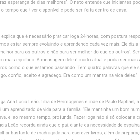
 traz esperança de dias melhores”. O neto entende que iniciantes 
 o tempo que tiver disponível e pode ser feita dentro de casa.
 explica que é necessário praticar ioga 24 horas, com postura resp
samos estar sempre evoluindo e aprendendo cada vez mais. Ele dizia 
 melhor para os outros e não para ser melhor do que os outros’. Ser
m mais equilíbrio. A mensagem dele é muito atual e podia ser mais 
os como o que estamos passando. Tem quatro palavras que ele s
ego, confio, aceito e agradeço. Era como um mantra na vida deles.”
ga Ana Lúcia Leão, filha de Hermógenes e mãe de Paulo Raphael, a
oi um aprendizado de vida para a família. “Ele mantinha um bom hu
 leve, e, ao mesmo tempo, profunda. Fazer ioga não é só colocar a 
úcia Leão recorda ainda que o pai, diante da necessidade de espalha
alhar bastante de madrugada para escrever livros, além da prepara