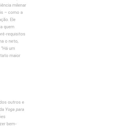
ciência milenar
ais – como a
ação. Ele
ara quem
pré-requisitos
ma o neto,
. “Há um
ntato maior
dos outros e
ada
Yoga para
ões
azer bem-