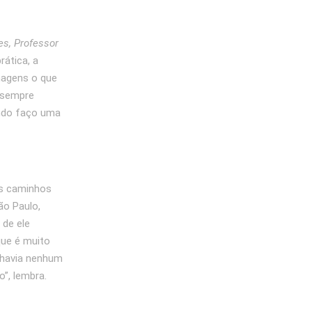
s, Professor
ática, a
magens o que
 sempre
ando faço uma
os caminhos
ão Paulo,
 de ele
que é muito
 havia nenhum
o”, lembra.