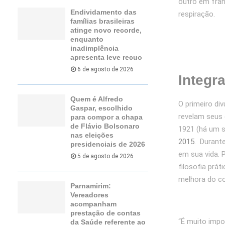
outro em fran
Endividamento das
respiração.
famílias brasileiras
atinge novo recorde,
enquanto
inadimplência
apresenta leve recuo
6 de agosto de 2026
Integr
Quem é Alfredo
O primeiro di
Gaspar, escolhido
revelam seus 
para compor a chapa
de Flávio Bolsonaro
1921 (há um s
nas eleições
2015
. Durante
presidenciais de 2026
em sua vida. 
5 de agosto de 2026
filosofia prá
melhora do co
Parnamirim:
Vereadores
acompanham
prestação de contas
“É muito impo
da Saúde referente ao