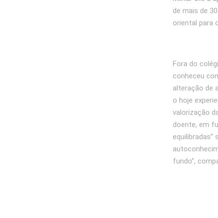
de mais de 30
oriental para 
Fora do colé
conheceu com
alteração de 
o hoje experi
valorização d
doente, em fu
equilibradas”
autoconhecime
fundo”, compa