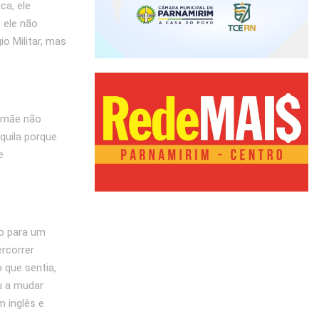
ca, ele
 ele não
o Militar, mas
a mãe não
quila porque
e
so para um
rcorrer
 que sentia,
u a mudar
m inglês e