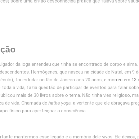
cês) sobre uma então desconhecida prática que falava sobre saúd
ação
vulgador da ioga entendeu que tinha se encontrado de corpo e alma
descendentes. Hermógenes, que nasceu na cidade de Natal, em 9 
éculo), foi estudar no Rio de Janeiro aos 20 anos, e
morreu em 13 
 toda a vida, fazia questão de participar de eventos para falar sobre
Publicou mais de 30 livros sobre o tema. Não tinha viés religioso, m
tica de vida. Chamada de
hatha yoga,
a vertente que ele abraçava pre
rpo físico para aperfeiçoar a consciência.
rtante mantermos esse legado e a memória dele vivos. Ele deixou, 