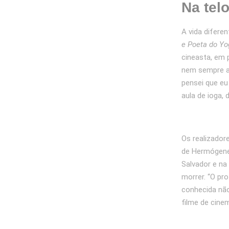
Na tel
A vida difere
e Poeta do Yo
cineasta, em 
nem sempre a
pensei que eu
aula de ioga, 
Os realizador
de Hermógenes
Salvador e na
morrer. “O pr
conhecida não
filme de cinem