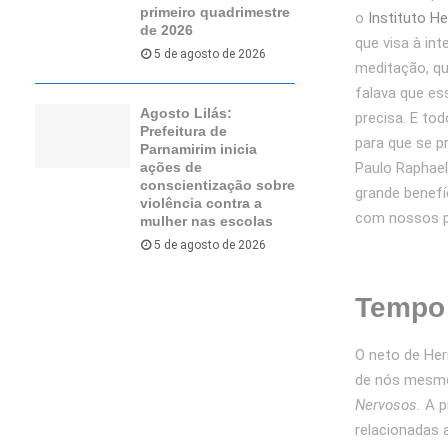
primeiro quadrimestre
o
Instituto 
de 2026
que visa à in
5 de agosto de 2026
meditação, que
falava que es
Agosto Lilás:
precisa. E to
Prefeitura de
para que se p
Parnamirim inicia
Paulo Raphael
ações de
conscientização sobre
grande benefí
violência contra a
com nossos p
mulher nas escolas
5 de agosto de 2026
Tempo
O neto de He
de nós mesmos
Nervosos.
A p
relacionadas 