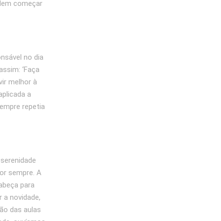
podem começar
onsável no dia
assim: ‘Faça
vir melhor à
aplicada a
empre repetia
 serenidade
mor sempre. A
cabeça para
r a novidade,
ção das aulas