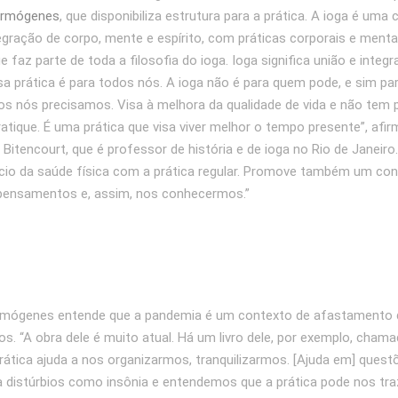
Hermógenes
, que disponibiliza estrutura para a prática. A ioga é uma 
tegração de corpo, mente e espírito, com práticas corporais e ment
 faz parte de toda a filosofia do ioga. Ioga significa união e integr
sa prática é para todos nós. A ioga não é para quem pode, e sim p
dos nós precisamos. Visa à melhora da qualidade de vida e não tem 
ratique. É uma prática que visa viver melhor o tempo presente”, afir
 Bitencourt, que é professor de história e de ioga no Rio de Janeiro
cio da saúde física com a prática regular. Promove também um co
ensamentos e, assim, nos conhecermos.”
rmógenes entende que a pandemia é um contexto de afastamento 
. “A obra dele é muito atual. Há um livro dele, por exemplo, cham
rática ajuda a nos organizarmos, tranquilizarmos. [Ajuda em] quest
a distúrbios como insônia e entendemos que a prática pode nos tr