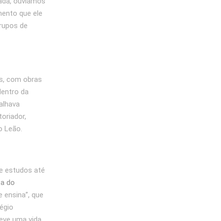
gada, ouvíamos
mento que ele
rupos de
as, com obras
dentro da
alhava
oriador,
o Leão.
se estudos até
ca do
 ensina”, que
égio
teve uma vida