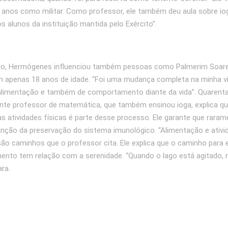
 anos como militar. Como professor, ele também deu aula sobre iog
os alunos da instituição mantida pelo Exército”.
gio, Hermógenes influenciou também pessoas como Palmerim Soare
 apenas 18 anos de idade. “Foi uma mudança completa na minha v
alimentação e também de comportamento diante da vida”. Quarenta
ente professor de matemática, que também ensinou ioga, explica qu
as atividades físicas é parte desse processo. Ele garante que raram
nção da preservação do sistema imunológico. “Alimentação e ativid
 são caminhos que o professor cita. Ele explica que o caminho para 
nto tem relação com a serenidade. “Quando o lago está agitado, 
ra.