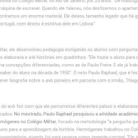
volvia no Colégio Militar, no Rio de Janeiro, por 25 anos. “De madru
máquina de escrever. Quando ele faleceu, nós desfizemos o aparta
ontramos um enorme material. Ele deixou tamanho legado que há g
rtugal, com direito à estátua dele em Lisboa.”
litar, ele desenvolveu pedagogia instigando os alunos com pergunt
 elaborava e até histórias em quadrinhos. “Ele trazia o aluno para 
nha concepções diferenciadas, como as de Paulo Freire. E ele já trab
 saber do aluno na década de 1950”. O neto Paulo Raphael, que é hist
ever biografia sobre o avô pioneiro em parceria com o irmão, Thiag
a do avô fez com que ele percorresse diferentes países e elaboras
icados.
No mestrado, Paulo Raphael
pesquisou a atividade acadêmi
mógenes no Colégio Militar
, focado na metodologia “a pergunta que
luno para a aprendizagem da história. Hermógenes trabalhou no Col
 aposentadoria, quando foi para reserva como tenente-coronel. “Ele 