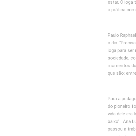
estar. O ioga
a prática com
Paulo Raphael
a dia. “Preci
ioga para ser
sociedade, co
momentos dur
que são: entr
Para a pedago
do pioneiro f
vida dele era
baixo”. Ana L
passou a trab