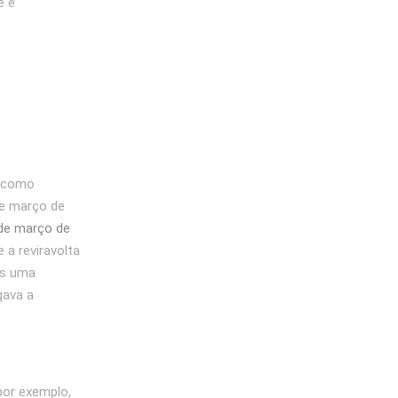
e e
, como
de março de
de março de
 a reviravolta
as uma
gava a
por exemplo,