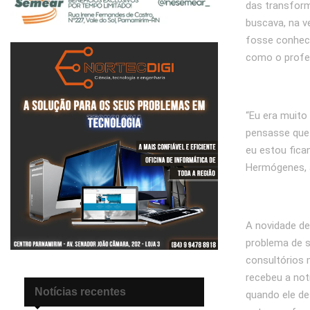
das transform
buscava, na v
fosse conheci
como o profes
“Eu era muito
pensasse que 
eu estou fica
Hermógenes, 
A novidade de
problema de s
consultórios 
recebeu a not
Notícias recentes
quando ele des