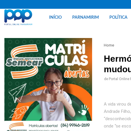
INÍCIO
PARNAMIRIM
POLÍTICA
Home
Hermóg
mudou 
de
Portal Online
A vida virou 
Andrade Filho
“desconhecido
onde “se esco