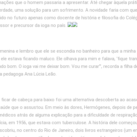
ações que o homem passaria a apresentar. Até chegar àquela práti
erdade, uma solução para um sofrimento. A novidade faria com que
do no futuro apenas como docente de história e filosofia do Colégi
sor e precursor da ioga no país.
 menina e lembro que ele se escondia no banheiro para que a minh
ele estava ficando maluco. Ele olhava para mim e falava, ‘fique tran
ndo bom. O ioga vai me deixar bom. Vou me curar'”, recorda a filha d
a pedagoga Ana Lúcia Leão.
 ficar de cabeça para baixo foi uma alternativa descoberta ao aca
aúde que o assustou. Em meio às dores, Hermógenes, depois de pe
médicos atrás de alguma explicação para a dificuldade de respiração
ícia, em 1956, que estava com tuberculose. A história dele começo
cobriu, no centro do Rio de Janeiro, dois livros estrangeiros (um e