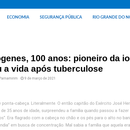
ECONOMIA
SEGURANÇA PÚBLICA
RIO GRANDE DO N
enes, 100 anos: pioneiro da i
a vida após tuberculose
 Parnamirim
9 de março de 2021
de ponta-cabeça. Literalmente. O então capitão do Exército José H
, de 35 anos de idade, surpreendeu a família quando passou a fazer 
s”. Era flagrado com a cabeça no chão e os pés para o alto no ban
ndia” em busca de concentração. Mal sabia a família que aquela e