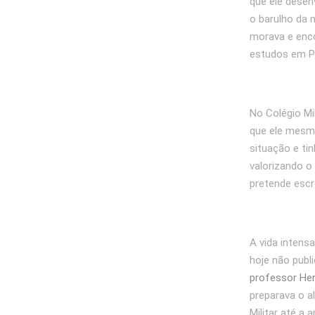
que ele desen
o barulho da 
morava e enc
estudos em Po
No Colégio Mi
que ele mesmo
situação e ti
valorizando o
pretende escr
A vida intens
hoje não publ
professor Her
preparava o a
Militar até a