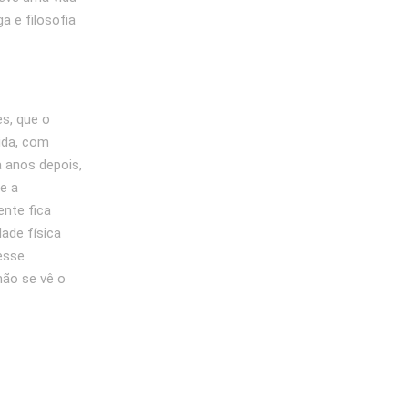
a e filosofia
s, que o
ida, com
 anos depois,
e a
ente fica
ade física
esse
não se vê o