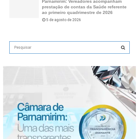
Parnamirim: Vereadores acompanham
prestação de contas da Saúde referente
ao primeiro quadrimestre de 2026
5 de agosto de 2026
S
e
a
S
r
c
E
h
f
A
o
r
R
:
C
H