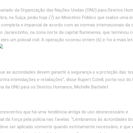
sariado da Organização das Nações Unidas (ONU) para Direitos Hu
ra, na Suíça, pediu hoje (7) ao Ministério Público que realize uma i
 completa e imparcial de acordo com as normas internacionais da 
 Jacarezinho, na zona norte da capital fluminense, que terminou 
eles um policial civil. A operação ocorreu ontem (6) e foi a mais leta
 que as autoridades devem garantir a segurança e a proteção das t
ntra intimidações e retaliações”, disse Rupert Colvill, porta-voz do 
ia da ONU para os Direitos Humanos, Michelle Bachelet.
crescentou que há uma tendência antiga de uso desnecessário e
al da força pela polícia nas favelas. “Lembramos às autoridades bra
deve ser aplicado somente quando estritamente necessário, e que