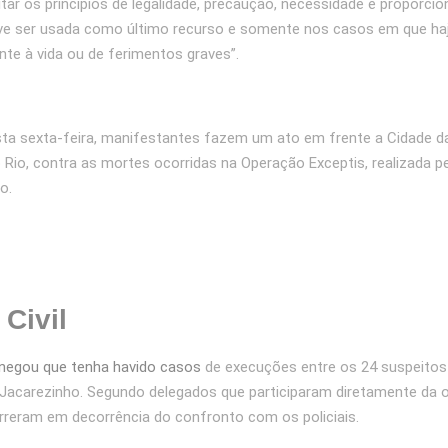
tar os princípios de legalidade, precaução, necessidade e proporcio
eve ser usada como último recurso e somente nos casos em que h
te à vida ou de ferimentos graves”.
a sexta-feira, manifestantes fazem um ato em frente a Cidade da 
Rio, contra as mortes ocorridas na Operação Exceptis, realizada pela
o.
 Civil
negou que tenha havido casos
de execuções entre os 24 suspeito
acarezinho. Segundo delegados que participaram diretamente da 
reram em decorrência do confronto com os policiais.