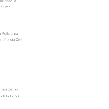
nalidade. A
aja uma
Polícia, na
 Polícia Civil
s mortos no
operação, os