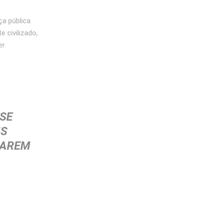
ça pública
 civilizado,
er
SE
IS
CAREM