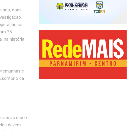
manos, com
nvestigação
operação na
com 25
l na história
estemunhas e
Escritório da
sileiras que o
 elas devem