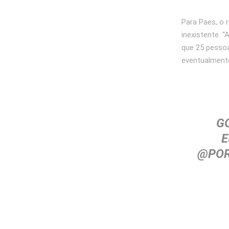
Para Paes, o 
inexistente. 
que 25 pessoa
eventualmente
G
E
@POR