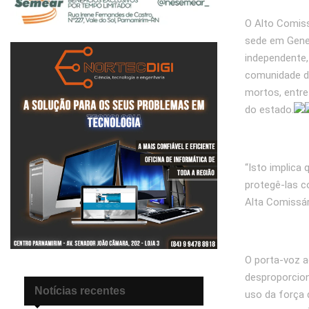
O Alto Comis
sede em Geneb
independente,
comunidade do
mortos, entre 
do estado.
“Isto implica
protegê-las co
Alta Comissár
O porta-voz a
desproporcion
Notícias recentes
uso da força 