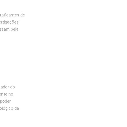
traficantes de
estigações,
assam pela
nador do
ente no
 poder
ológico da