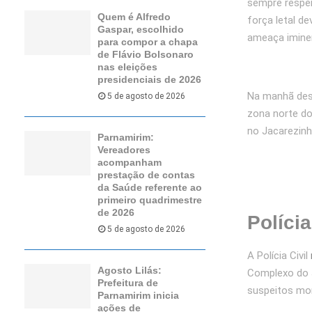
sempre respei
Quem é Alfredo
força letal d
Gaspar, escolhido
ameaça iminen
para compor a chapa
de Flávio Bolsonaro
nas eleições
presidenciais de 2026
Na manhã dest
5 de agosto de 2026
zona norte do 
no Jacarezinh
Parnamirim:
Vereadores
acompanham
prestação de contas
da Saúde referente ao
primeiro quadrimestre
de 2026
Polícia
5 de agosto de 2026
A Polícia Civil
Agosto Lilás:
Complexo do J
Prefeitura de
suspeitos mor
Parnamirim inicia
ações de