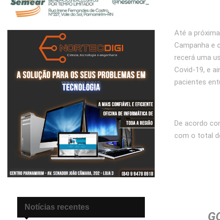
Até a próxima
Campanha e ci
recerá uma us
Covid-19, e a
pacientes ent
De acordo com
com o total de
Notícias recentes
G