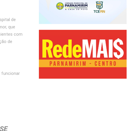
pital de
mor, que
cientes com
ação de
 funcionar
SE