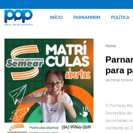
INÍCIO
PARNAMIRIM
POLÍTICA
Home
Parnam
para 
de
Portal Online
O Prefeito Ro
Secretária de
secretarias m
combate ao C