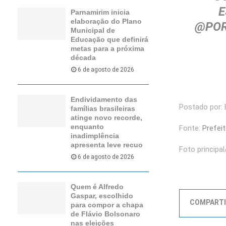
E
Parnamirim inicia
elaboração do Plano
@POR
Municipal de
Educação que definirá
metas para a próxima
década
6 de agosto de 2026
Endividamento das
Postado por: E
famílias brasileiras
atinge novo recorde,
enquanto
Fonte:
Prefei
inadimplência
apresenta leve recuo
Foto principa
6 de agosto de 2026
Quem é Alfredo
Gaspar, escolhido
COMPARTI
para compor a chapa
de Flávio Bolsonaro
nas eleições