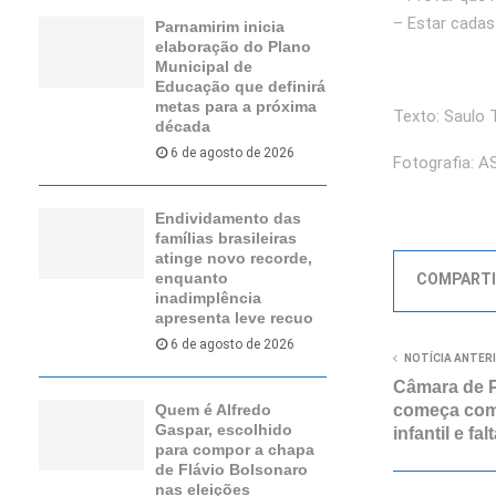
– Estar cada
Parnamirim inicia
elaboração do Plano
Municipal de
Educação que definirá
metas para a próxima
Texto: Saulo 
década
6 de agosto de 2026
Fotografia: A
Endividamento das
famílias brasileiras
atinge novo recorde,
enquanto
COMPARTI
inadimplência
apresenta leve recuo
6 de agosto de 2026
NOTÍCIA ANTER
Câmara de 
começa com 
Quem é Alfredo
Gaspar, escolhido
infantil e f
para compor a chapa
de Flávio Bolsonaro
nas eleições