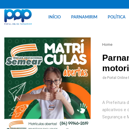
INÍCIO
PARNAMIRIM
POLÍTICA
Home
Parnam
motori
de
Portal Online
A Prefeitura 
aplicativos e 
Segurança e M