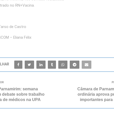
strado no RN+Vacina.
Tarso de Castro
SCOM – Eliana Félix
LHAR
IOR
P
Parnamirim: semana
Câmara de Parnami
debate sobre trabalho
ordinária aprova pr
alta de médicos na UPA
importantes para