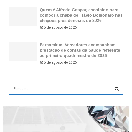
Quem é Alfredo Gaspar, escolhido para
compor a chapa de Flávio Bolsonaro nas
eleições presidenciais de 2026
5 de agosto de 2026
Parnamirim: Vereadores acompanham
prestação de contas da Saúde referente
ao primeiro quadrimestre de 2026
5 de agosto de 2026
S
e
a
S
r
c
E
h
f
A
o