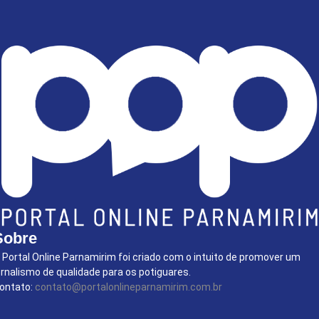
Sobre
 Portal Online Parnamirim foi criado com o intuito de promover um
ornalismo de qualidade para os potiguares.
ontato:
contato@portalonlineparnamirim.com.br