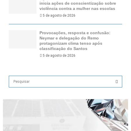
inicia ações de conscientização sobre
violência contra a mulher nas escolas
5 de agosto de 2026
Provocações, resposta e confusão:
Neymar e delegação do Remo
protagonizam clima tenso após
classificação do Santos
5 de agosto de 2026
S
e
a
S
r
c
E
h
f
A
o
r
R