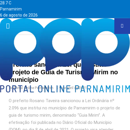
28.7
C
Parnamirim
6 de agosto de 2026
PRIMARY
MENU
Home
Prefeito sanciona Lei que institui
projeto de Guia de Turismo Mirim no
município
de
Portal Online Parnamirim
9 de abril de 2021
O prefeito Rosano Taveira sancionou a Lei Ordinária nº
2.096 que institui no município de Parnamirim o projeto de
guia de turismo mirim, denominado “Guia Mirim”. A
efetivação foi publicada no Diário Oficial do Município
(DOM), no dia 8 de abril de 2021. O projeto visa atender