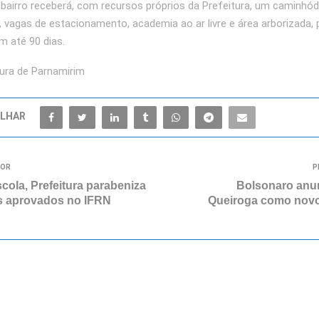
 bairro receberá, com recursos próprios da Prefeitura, um caminh
, vagas de estacionamento, academia ao ar livre e área arborizada, 
m até 90 dias.
tura de Parnamirim
LHAR
IOR
P
cola, Prefeitura parabeniza
Bolsonaro anu
s aprovados no IFRN
Queiroga como novo