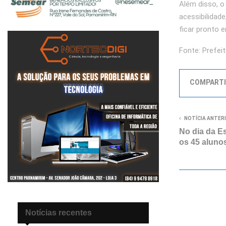
Além disso, o
acessibilidade
ficar pronto e
Fonte: Prefei
COMPARTI
NOTÍCIA ANTER
No dia da Es
os 45 aluno
Notícias recentes