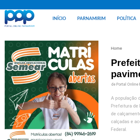
INÍCIO
PARNAMIRIM
POLÍTICA
Home
Prefei
pavim
de
Portal Online
A população d
Prefeitura de
de calçamento
calçadas e ac
Federal.