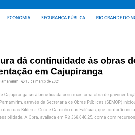
ECONOMIA
SEGURANÇA PÚBLICA
RIO GRANDE DO N
tura dá continuidade às obras d
entação em Cajupiranga
 Parnamirim
15 de março de 2021
e Cajupiranga será beneficiada com mais uma obra de pavimentaçã
 Parnamirim, através da Secretaria de Obras Públicas (SEMOP) inicio
 das ruas Kildemir Grilo e Caminho das Falésias, que contarão incl
essibilidade. A Obra, avaliada em R$ 368.640,25, conta com recurso