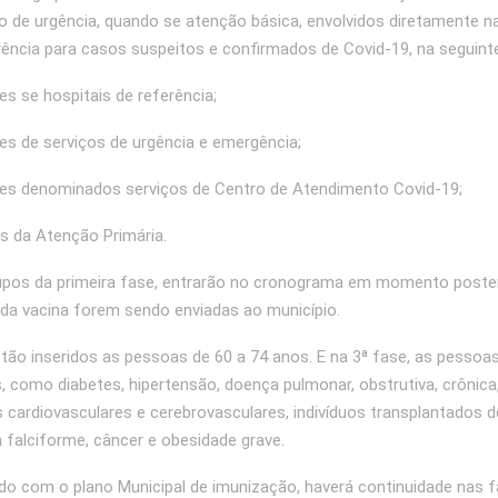
to de urgência, quando se atenção básica, envolvidos diretamente n
ência para casos suspeitos e confirmados de Covid-19, na seguint
es se hospitais de referência;
es de serviços de urgência e emergência;
res denominados serviços de Centro de Atendimento Covid-19;
s da Atenção Primária.
pos da primeira fase, entrarão no cronograma em momento poster
da vacina forem sendo enviadas ao município.
stão inseridos as pessoas de 60 a 74 anos. E na 3ª fase, as pesso
 como diabetes, hipertensão, doença pulmonar, obstrutiva, crônica
s cardiovasculares e cerebrovasculares, indivíduos transplantados 
a falciforme, câncer e obesidade grave.
do com o plano Municipal de imunização, haverá continuidade nas 