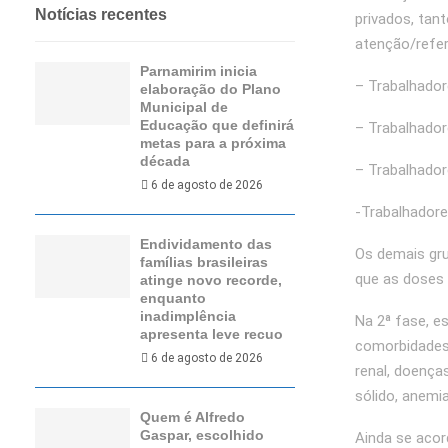
Notícias recentes
privados, tan
atenção/refer
Parnamirim inicia
– Trabalhador
elaboração do Plano
Municipal de
Educação que definirá
– Trabalhador
metas para a próxima
década
– Trabalhado
6 de agosto de 2026
-Trabalhadore
Endividamento das
Os demais gru
famílias brasileiras
que as doses 
atinge novo recorde,
enquanto
inadimplência
Na 2ª fase, e
apresenta leve recuo
comorbidades,
6 de agosto de 2026
renal, doença
sólido, anemi
Quem é Alfredo
Gaspar, escolhido
Ainda se acor