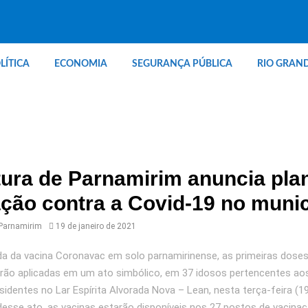
LÍTICA
ECONOMIA
SEGURANÇA PÚBLICA
RIO GRAN
tura de Parnamirim anuncia pla
ção contra a Covid-19 no munic
 Parnamirim
19 de janeiro de 2021
 da vacina Coronavac em solo parnamirinense, as primeiras dose
rão aplicadas em um ato simbólico, em 37 idosos pertencentes ao
residentes no Lar Espírita Alvorada Nova – Lean, nesta terça-feira (19)
desse ato, as vacinas estarão disponíveis nos 27 postos de vacina