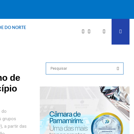
DE DO NORTE
S
e
no de
a
S
r
ípio
c
E
h
f
A
o
s do
r
R
s grupos
:
, a partir das
C
ção