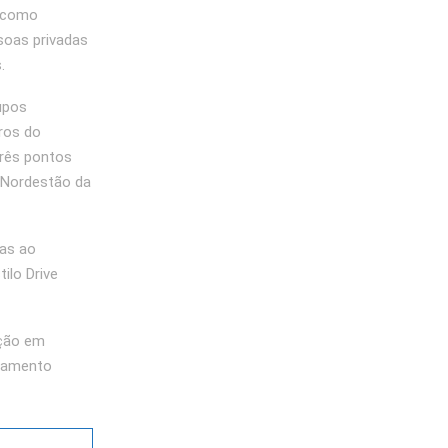
, como
soas privadas
.
upos
rros do
três pontos
o Nordestão da
as ao
ilo Drive
ação em
ndamento