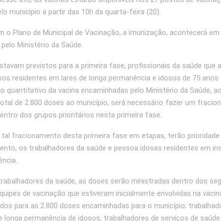
o município a partir das 10h da quarta-feira (20).
 o Plano de Municipal de Vacinação, a imunização, acontecerá em 
 pelo Ministério da Saúde.
estavam previstos para a primeira fase, profissionais da saúde que 
osos residentes em lares de longa permanência e idosos de 75 anos
xo quantitativo da vacina encaminhadas pelo Ministério da Saúde, a
otal de 2.800 doses ao município, será necessário fazer um fraci
entro dos grupos prioritários nesta primeira fase.
tal fracionamento desta primeira fase em etapas, terão prioridade
nto, os trabalhadores da saúde e pessoa idosas residentes em ins
ncia.
rabalhadores da saúde, as doses serão ministradas dentro dos se
equipes de vacinação que estiveram inicialmente envolvidas na vaci
dos para as 2.800 doses encaminhadas para o município; trabalhad
de longa permanência de idosos; trabalhadores de serviços de saúde 