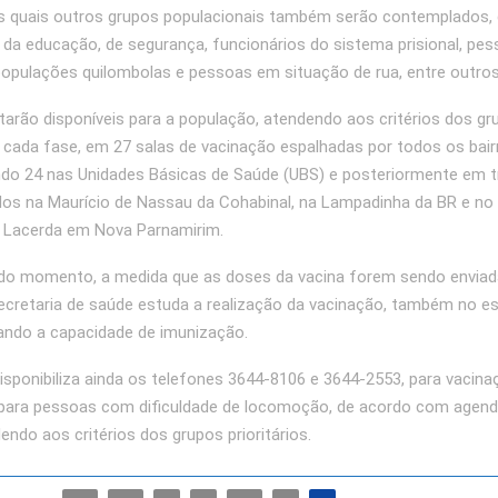
as quais outros grupos populacionais também serão contemplados
 da educação, de segurança, funcionários do sistema prisional, pes
 populações quilombolas e pessoas em situação de rua, entre outros
tarão disponíveis para a população, atendendo aos critérios dos gr
de cada fase, em 27 salas de vacinação espalhadas por todos os bai
ndo 24 nas Unidades Básicas de Saúde (UBS) e posteriormente em 
ados na Maurício de Nassau da Cohabinal, na Lampadinha da BR e n
a Lacerda em Nova Parnamirim.
o momento, a medida que as doses da vacina forem sendo enviad
secretaria de saúde estuda a realização da vacinação, também no est
ando a capacidade de imunização.
disponibiliza ainda os telefones 3644-8106 e 3644-2553, para vacin
para pessoas com dificuldade de locomoção, de acordo com age
endo aos critérios dos grupos prioritários.