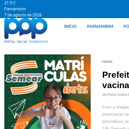
21.9
C
Parnamirim
7 de agosto de 2026
INÍCIO
PARNAMIRIM
PO
Home
Prefei
vacina
de
Portal Online
Com a chegada
imunizante se
prioritários, 
15h. Seguido 