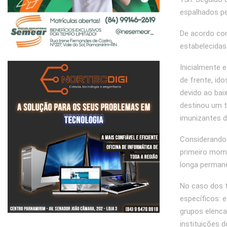
espalhados pel
De acordo com
estabelecidas
Inicialmente 
de frente, id
devido ao bai
destinou um t
imunizantes d
Considerando 
primeiro mome
longa permanê
No caso dos t
específicos: 
grupos elenca
instituições 