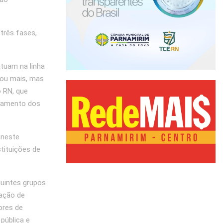
H
três fases,
atuam na linha
 ou mais, mas
o RN, que
onamento dos
 neste
tituições de
guintes grupos
nação de
ores de
pública e