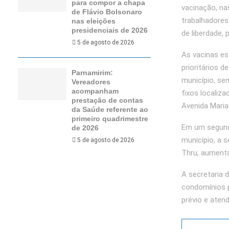
para compor a chapa
vacinação, n
de Flávio Bolsonaro
trabalhadores
nas eleições
presidenciais de 2026
de liberdade,
5 de agosto de 2026
As vacinas es
prioritários 
Parnamirim:
município, se
Vereadores
acompanham
fixos localiz
prestação de contas
Avenida Mari
da Saúde referente ao
primeiro quadrimestre
Em um segund
de 2026
município, a 
5 de agosto de 2026
Thru, aument
A secretaria 
condomínios 
prévio e atend