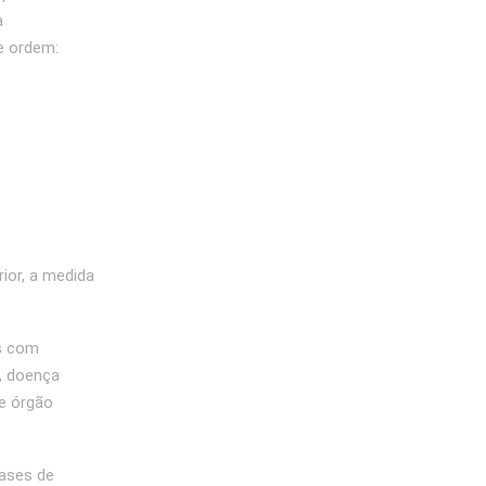
a
e ordem:
ior, a medida
as com
, doença
de órgão
fases de