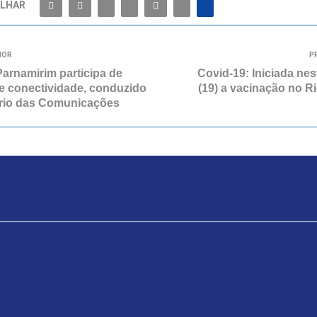
LHAR
IOR
P
Parnamirim participa de
Covid-19: Iniciada nest
e conectividade, conduzido
(19) a vacinação no R
ério das Comunicações