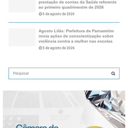
prestação de contas da Saúde referente
ao primeiro quadrimestre de 2026
5 de agosto de 2026
Agosto Lilás: Prefeitura de Parnamirim
inicia ações de conscientização sobre
violência contra a mulher nas escolas
5 de agosto de 2026
S
e
a
S
r
c
E
h
f
A
o
r
R
: