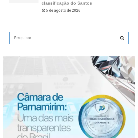
classificação do Santos
5 de agosto de 2026
S
e
a
S
r
c
E
h
f
A
o
r
R
:
C
H