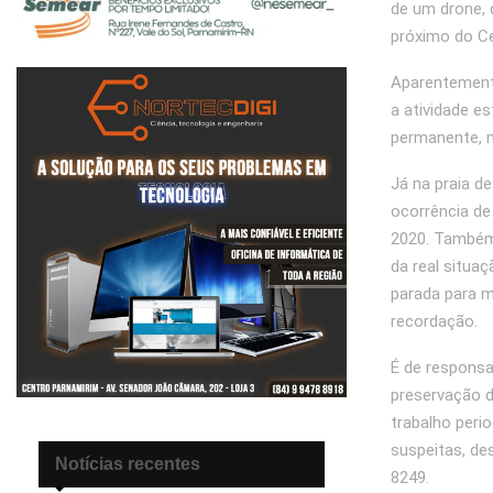
de um drone, 
próximo do C
Aparentemente
a atividade e
permanente, m
Já na praia de
ocorrência de
2020. Também 
da real situaç
parada para m
recordação.
É de responsa
preservação 
trabalho peri
suspeitas, de
Notícias recentes
8249.