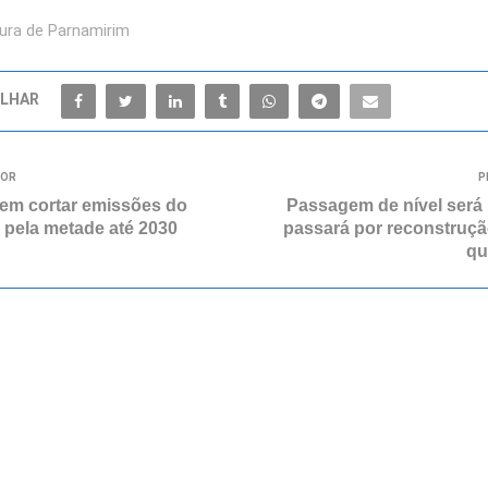
tura de Parnamirim
LHAR
IOR
P
em cortar emissões do
Passagem de nível será 
a pela metade até 2030
passará por reconstrução
qu