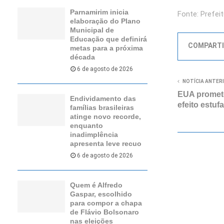
Parnamirim inicia
Fonte: Prefei
elaboração do Plano
Municipal de
Educação que definirá
COMPARTI
metas para a próxima
década
6 de agosto de 2026
NOTÍCIA ANTER
EUA promet
Endividamento das
efeito estuf
famílias brasileiras
atinge novo recorde,
enquanto
inadimplência
apresenta leve recuo
6 de agosto de 2026
Quem é Alfredo
Gaspar, escolhido
para compor a chapa
de Flávio Bolsonaro
nas eleições