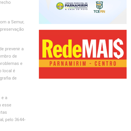
trecho
 com a Semur,
e preservação
de prevenir a
vembro de
 problemas e
o local é
grafia de
 e a
m esse
utas
l, pelo 3644-