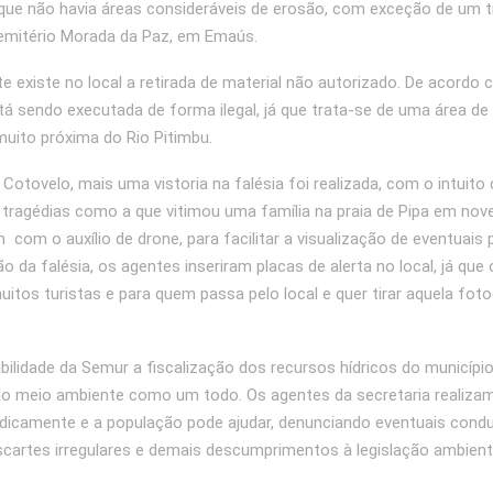
que não havia áreas consideráveis de erosão, com exceção de um 
emitério Morada da Paz, em Emaús.
 existe no local a retirada de material não autorizado. De acordo
stá sendo executada de forma ilegal, já que trata-se de uma área d
uito próxima do Rio Pitimbu.
 Cotovelo, mais uma vistoria na falésia foi realizada, com o intuito 
 tragédias como a que vitimou uma família na praia de Pipa em no
com o auxílio de drone, para facilitar a visualização de eventuais
ão da falésia, os agentes inseriram placas de alerta no local, já que 
uitos turistas e para quem passa pelo local e quer tirar aquela foto
bilidade da Semur a fiscalização dos recursos hídricos do município
do meio ambiente como um todo. Os agentes da secretaria realiza
odicamente e a população pode ajudar, denunciando eventuais cond
scartes irregulares e demais descumprimentos à legislação ambienta