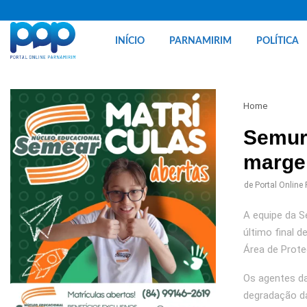
INÍCIO
PARNAMIRIM
POLÍTICA
Home
Semur 
marge
de
Portal Online
A equipe da S
último final 
Área de Prote
Os agentes da
degradação da