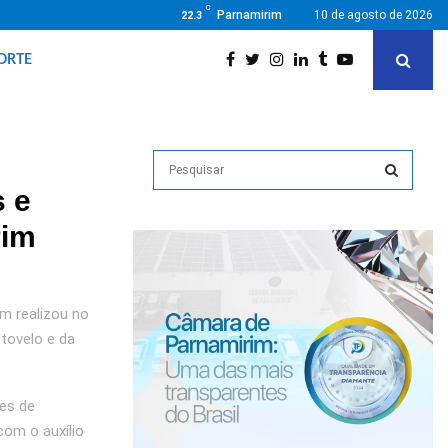
C
Parnamirim
10 de agosto de 2026
22.3
ORTE
S
e
s e
a
S
r
rim
c
E
h
f
A
o
m realizou no
r
R
tovelo e da
:
C
es de
H
com o auxílio