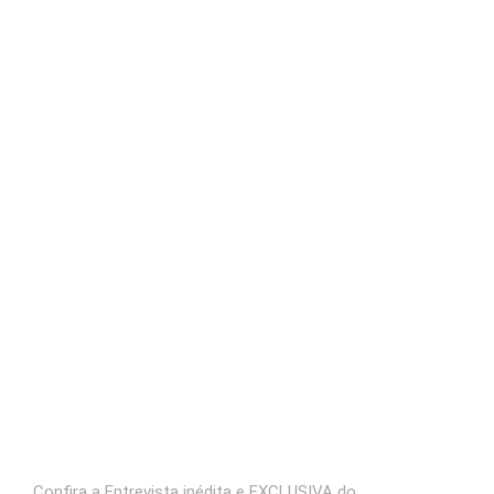
Confira a Entrevista inédita e EXCLUSIVA do