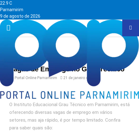
22.9
C
Parnamirim
9 de agosto de 2026
PRIMARY
MENU
Home
Vagas de Emprego no Grau Técnico
de
Portal Online Parnamirim
21 de janeiro de 2021
O Instituto Educacional Grau Técnico em Parnamirim, está
oferecendo diversas vagas de emprego em vários
setores, mas aja rápido, é por tempo limitado. Confira
para saber quais são: