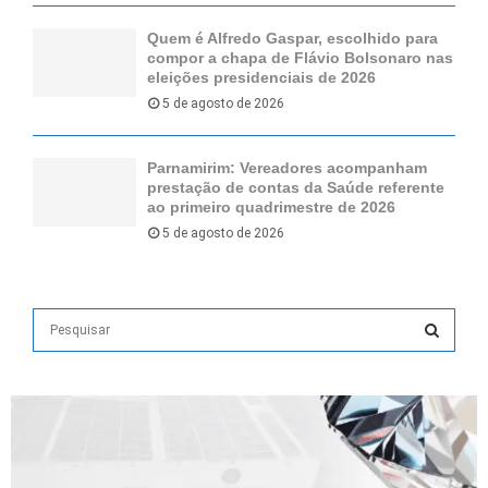
Quem é Alfredo Gaspar, escolhido para
compor a chapa de Flávio Bolsonaro nas
eleições presidenciais de 2026
5 de agosto de 2026
Parnamirim: Vereadores acompanham
prestação de contas da Saúde referente
ao primeiro quadrimestre de 2026
5 de agosto de 2026
S
e
a
S
r
c
E
h
f
A
o