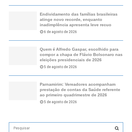
Endividamento das famílias brasileiras
atinge novo recorde, enquanto
inadimplência apresenta leve recuo
6 de agosto de 2026
Quem é Alfredo Gaspar, escolhido para
compor a chapa de Flávio Bolsonaro nas
eleições presidenciais de 2026
5 de agosto de 2026
Parnamirim: Vereadores acompanham
prestação de contas da Saúde referente
ao primeiro quadrimestre de 2026
5 de agosto de 2026
S
e