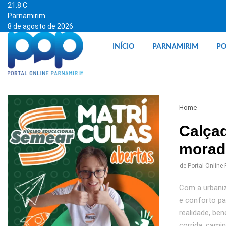
21.8
C
Parnamirim
8 de agosto de 2026
INÍCIO
PARNAMIRIM
PO
Home
Calçad
morado
de
Portal Online
Com a urbaniz
e conforto pa
realidade, be
corrida, cami