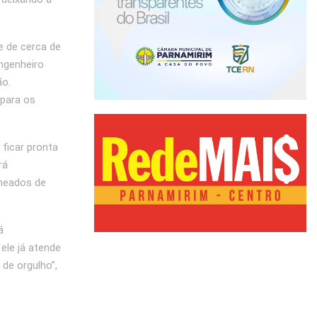
H
e de cerca de
ngenheiro
ão.
 para os
ficar pronta
rá
 meados de
á
ele já atende
de orgulho”,