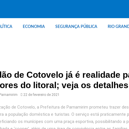
LÍTICA
ECONOMIA
SEGURANÇA PÚBLICA
RIO GRAN
ão de Cotovelo já é realidade p
res do litoral; veja os detalhes
 Parnamirim
22 de fevereiro de 2021
ação de Cotovelo, a Prefeitura de Parnamirim prometeu trazer de
ra a população doméstica e turistas. O serviço está praticamente p
neficiando os munícipes com uma praça esportiva, possibilitando a p
nhada e ‘cooper’, além de uma área de convivência entre as famílias,