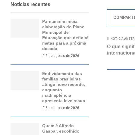
Notícias recentes
COMPARTI
Parnamirim inicia
elaboração do Plano
Municipal de
Educação que definirá
NOTÍCIA ANTER
metas para a próxima
O que signif
década
internaciona
6 de agosto de 2026
Endividamento das
famílias brasileiras
atinge novo recorde,
enquanto
inadimplência
apresenta leve recuo
6 de agosto de 2026
Quem é Alfredo
Gaspar, escolhido