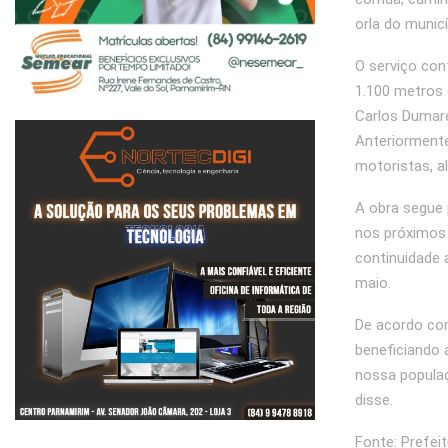
orla do munic
O serviço con
1.100 metros 
Carlos Dumare
Anteriormente
motoristas, al
A obra segue 
nos próximos 
continuidade 
maio.
De acordo com
beneficiando 
nossa populaç
disse.
Fonte: Prefei