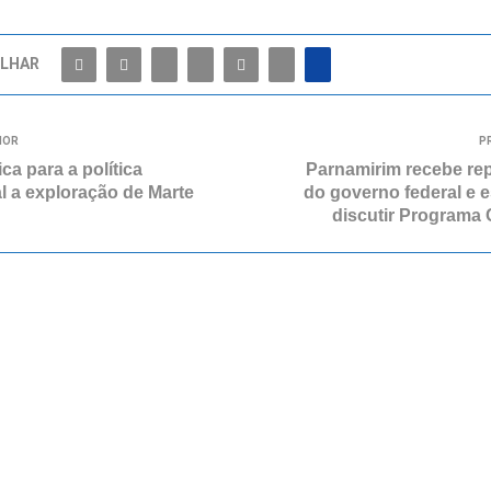
LHAR
IOR
P
ica para a política
Parnamirim recebe re
l a exploração de Marte
do governo federal e e
discutir Programa 