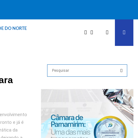
DE DO NORTE
S
e
ara
a
S
r
c
E
h
f
A
o
senvolvimento
r
R
ronto e já é
:
rática da
C
 deixando a