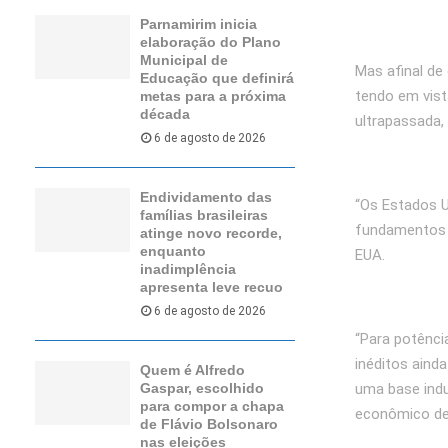
Parnamirim inicia
elaboração do Plano
Municipal de
Mas afinal de
Educação que definirá
tendo em vist
metas para a próxima
década
ultrapassada,
6 de agosto de 2026
Endividamento das
“Os Estados U
famílias brasileiras
fundamentos d
atinge novo recorde,
enquanto
EUA.
inadimplência
apresenta leve recuo
6 de agosto de 2026
“Para potênci
inéditos aind
Quem é Alfredo
uma base indu
Gaspar, escolhido
para compor a chapa
econômico de 
de Flávio Bolsonaro
nas eleições