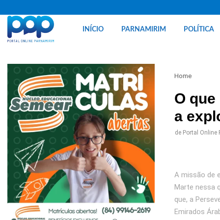
INÍCIO
PARNAMIRIM
POLÍTICA
Home
O que 
a expl
de
Portal Online
A missão de e
Marte nessa q
que, a Persev
Emirados Ára