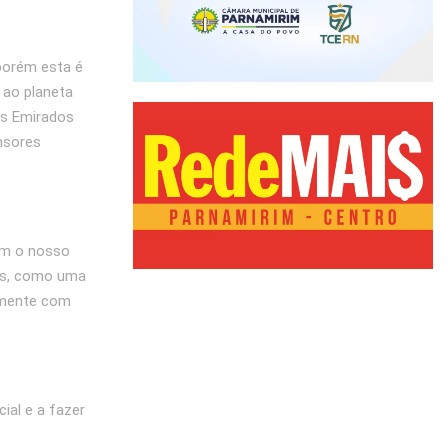
porém esta é
 ao planeta
os Emirados
nsores
om o nosso
cos, como uma
tamente com
ial e a fazer