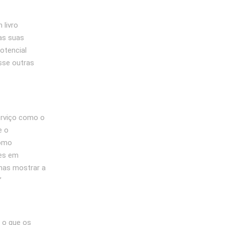
 livro
das suas
otencial
sse outras
erviço como o
e o
como
res em
enas mostrar a
”
 o que os