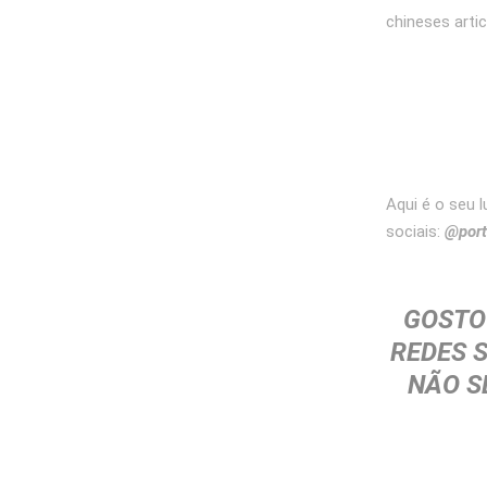
chineses arti
Aqui é o seu l
sociais:
@port
GOSTO
REDES 
NÃO S