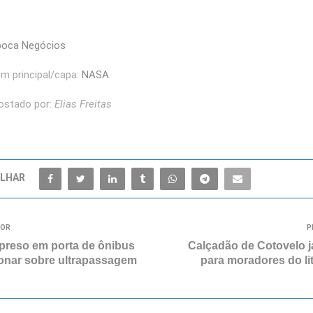
poca Negócios
m principal/capa:
NASA
ostado por:
Elias Freitas
LHAR
IOR
P
a preso em porta de ônibus
Calçadão de Cotovelo já
onar sobre ultrapassagem
para moradores do lit