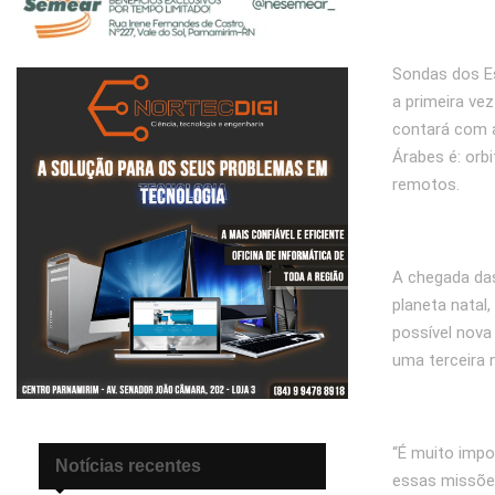
Sondas dos E
a primeira ve
contará com a
Árabes é: orb
remotos.
A chegada das
planeta natal
possível nova
uma terceira 
“É muito impo
Notícias recentes
essas missões