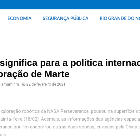
ECONOMIA
SEGURANÇA PÚBLICA
RIO GRANDE DO N
significa para a política interna
oração de Marte
 Parnamirim
22 de fevereiro de 2021
xploração robótica da NASA Perseverance, pousou na superfície d
uinta-feira (18/02). Ademais, as informações das agências espaci
erance por fim encontrou outras duas sondas, enviadas pela China 
bes.