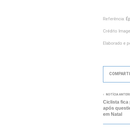
Referência:
É
Crédito Image
Elaborado e p
COMPARTI
NOTÍCIA ANTER
Ciclista fic
após questi
em Natal