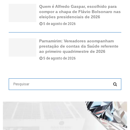
Quem é Alfredo Gaspar, escolhido para
compor a chapa de Flávio Bolsonaro nas
eleições presidenciais de 2026
5 de agosto de 2026
Parnamirim: Vereadores acompanham
prestação de contas da Saúde referente
ao primeiro quadrimestre de 2026
5 de agosto de 2026
S
e
a
S
r
c
E
h
f
A
o
r