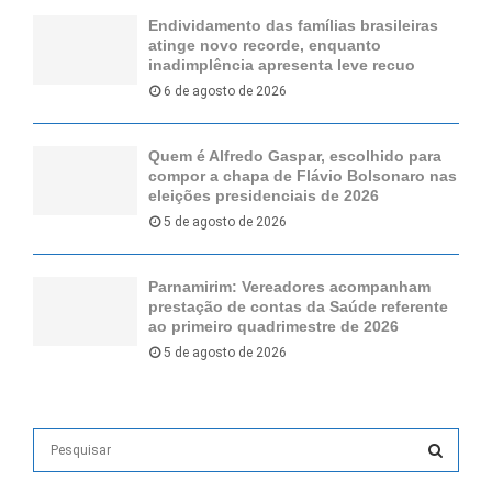
Endividamento das famílias brasileiras
atinge novo recorde, enquanto
inadimplência apresenta leve recuo
6 de agosto de 2026
Quem é Alfredo Gaspar, escolhido para
compor a chapa de Flávio Bolsonaro nas
eleições presidenciais de 2026
5 de agosto de 2026
Parnamirim: Vereadores acompanham
prestação de contas da Saúde referente
ao primeiro quadrimestre de 2026
5 de agosto de 2026
S
e
a