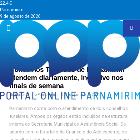
22.4
C
Parnamirim
9 de agosto de 2026
PRIMARY
MENU
Home
Conselhos Tutelares de Parnamirim
atendem diariamente, inclusive nos
finais de semana
de
Portal Online Parnamirim
21 de janeiro de 2021
Parnamirim conta com o atendimento de dois conselhos
tutelares. Ambos os órgãos estão incluídos na estrutura
interna de Secretaria Municipal de Assistência Social. De
acordo com o Estatuto da Criança e do Adolescente, os
conselhos atendem crianças e adolescentes que passam