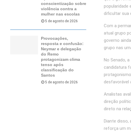
conscientização sobre
popularidade
violência contra a
dificultar sua
mulher nas escolas
5 de agosto de 2026
Com a permanê
atual grupo p
Provocações,
governo ainda
resposta e confusão:
grupo nas urn
Neymar e delegação
do Remo
protagonizam clima
No Senado, a 
tenso após
candidatura f
classificação do
protagonismo 
Santos
desfavorável 
5 de agosto de 2026
Analistas ava
direção polít
direto na rel
Diante disso,
reforça um mo