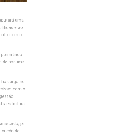
isputará uma
líticas e ao
mento com o
, permitindo
e de assumir
o há cargo no
omisso com o
 gestão
nfraestrutura
rriscado, já
A queda de