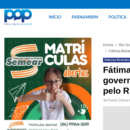
INÍCIO
PARNAMIRIM
POLÍTICA
Home
Rio Gr
Fátima Beze
Notícias Recentes
Fátima
govern
pelo 
de
Portal Online