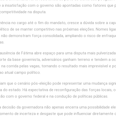
 e a insatisfação com o governo são apontadas como fatores que 
 competitividade na disputa.
ncia no cargo até o fim do mandato, cresce a dúvida sobre a cap
olítico de se manter competitivo nas próximas eleições. Nomes lig
 não demonstram força consolidada, ampliando o risco de enfraq
as.
ausência de Fátima abre espaço para uma disputa mais pulverizad
orte da base governista, adversários ganham terreno e tendem a o
na corrida pelas vagas, tornando o resultado mais imprevisível e p
ao atual campo político.
liam que o cenário pós-eleição pode representar uma mudança signi
ica do estado. Há expectativa de reconfiguração das forças locais,
ação com o governo federal e na condução de políticas públicas.
 a decisão da governadora não apenas encerra uma possibilidade ele
mento de incerteza e desgaste que pode influenciar diretamente