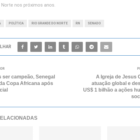
 Norte nos próximos anos.
A
POLÍTICA
RIO GRANDE DO NORTE
RN
SENADO
LHAR
IOR
P
 ser campeão, Senegal
A Igreja de Jesus 
 da Copa Africana após
atuação global e des
cial
US$ 1 bilhão a ações hu
soc
RELACIONADAS