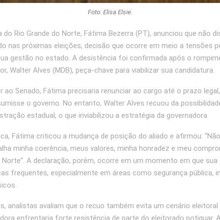
Foto: Elisa Elsie.
 do Rio Grande do Norte, Fátima Bezerra (PT), anunciou que não d
o nas próximas eleições, decisão que ocorre em meio a tensões po
sua gestão no estado. A desistência foi confirmada após o rompi
r, Walter Alves (MDB), peça-chave para viabilizar sua candidatura.
r ao Senado, Fátima precisaria renunciar ao cargo até o prazo legal
sumisse o governo. No entanto, Walter Alves recuou da possibilidad
stração estadual, o que inviabilizou a estratégia da governadora.
ica, Fátima criticou a mudança de posição do aliado e afirmou: “Nã
alha minha coerência, meus valores, minha honradez e meu compr
o Norte”. A declaração, porém, ocorre em um momento em que sua
icas frequentes, especialmente em áreas como segurança pública, i
sicos.
s, analistas avaliam que o recuo também evita um cenário eleitoral a
dora enfrentaria forte resistência de parte do eleitorado potiguar. 