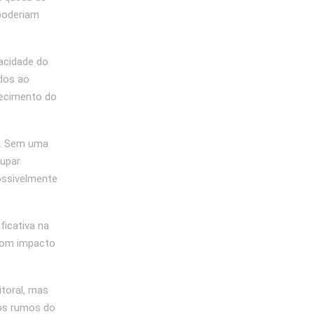
poderiam
acidade do
ados ao
uecimento do
a. Sem uma
cupar
ossivelmente
ficativa na
 com impacto
itoral, mas
 os rumos do