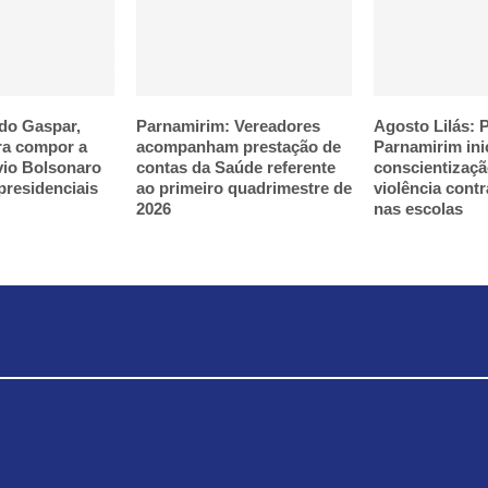
do Gaspar,
Parnamirim: Vereadores
Agosto Lilás: P
ra compor a
acompanham prestação de
Parnamirim ini
vio Bolsonaro
contas da Saúde referente
conscientizaçã
presidenciais
ao primeiro quadrimestre de
violência cont
2026
nas escolas