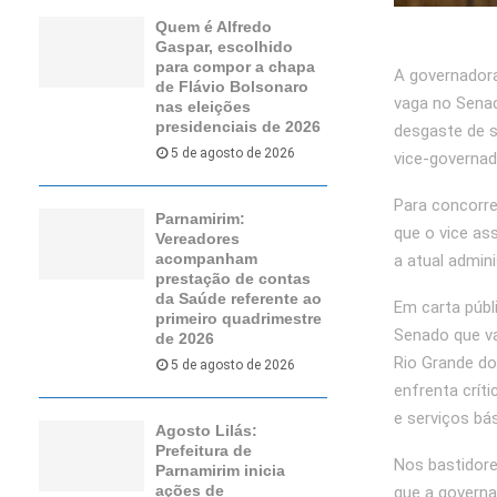
Quem é Alfredo
Gaspar, escolhido
para compor a chapa
A governadora
de Flávio Bolsonaro
vaga no Senad
nas eleições
presidenciais de 2026
desgaste de 
5 de agosto de 2026
vice-governado
Para concorre
Parnamirim:
que o vice as
Vereadores
acompanham
a atual admini
prestação de contas
da Saúde referente ao
Em carta públ
primeiro quadrimestre
Senado que v
de 2026
Rio Grande d
5 de agosto de 2026
enfrenta crít
e serviços bá
Agosto Lilás:
Prefeitura de
Nos bastidore
Parnamirim inicia
ações de
que a governa