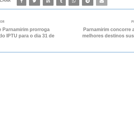
LHAR
IOR
P
de Parnamirim prorroga
Parnamirim concorre 
o IPTU para o dia 31 de
melhores destinos sus