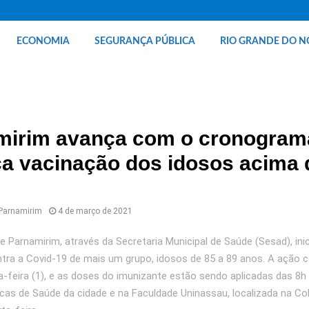
ECONOMIA
SEGURANÇA PÚBLICA
RIO GRANDE DO N
mirim avança com o cronogram
a vacinação dos idosos acima 
 Parnamirim
4 de março de 2021
e Parnamirim, através da Secretaria Municipal de Saúde (Sesad), ini
tra a Covid-19 de mais um grupo, idosos de 85 a 89 anos. A ação
-feira (1), e as doses do imunizante estão sendo aplicadas das 8h 
cas de Saúde da cidade e na Faculdade Uninassau, localizada na Coh