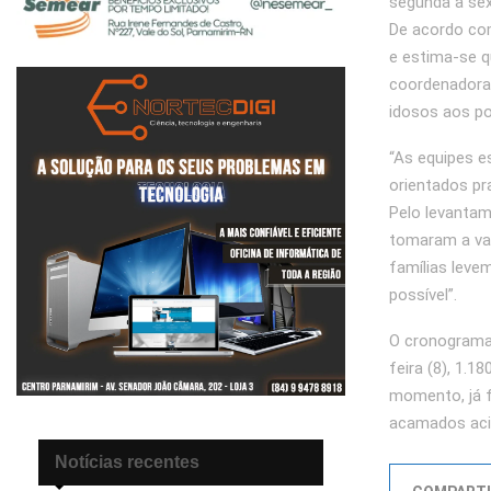
segunda a sex
De acordo com
e estima-se q
coordenadora 
idosos aos po
“As equipes e
orientados pr
Pelo levanta
tomaram a va
famílias leve
possível”.
O cronograma
feira (8), 1.
momento, já f
acamados acim
Notícias recentes