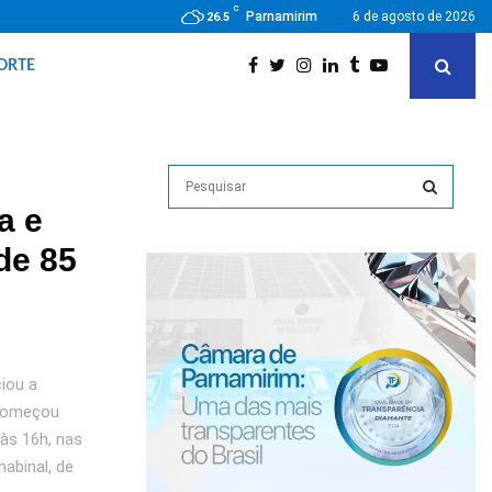
C
Parnamirim
6 de agosto de 2026
26.5
ORTE
S
e
a e
a
S
r
de 85
c
E
h
f
A
o
r
R
ciou a
:
C
 começou
às 16h, nas
H
abinal, de