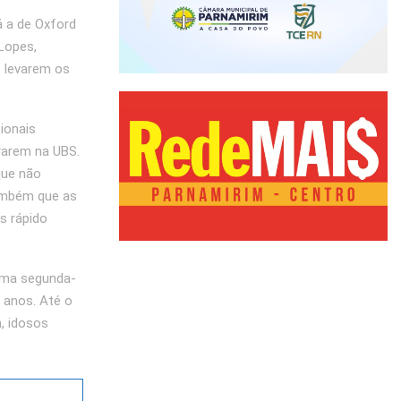
á a de Oxford
Lopes,
s levarem os
ionais
rarem na UBS.
que não
ambém que as
s rápido
ima segunda-
0 anos. Até o
, idosos