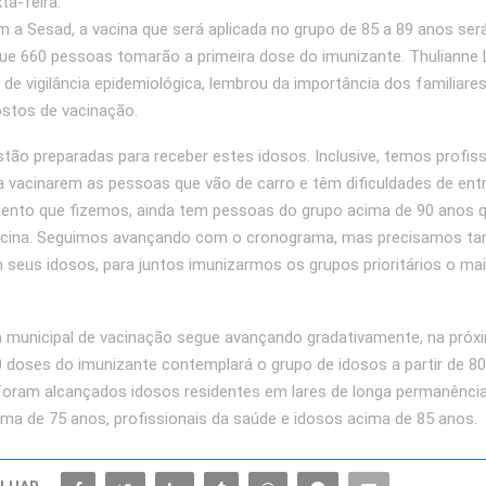
ta-feira.
 a Sesad, a vacina que será aplicada no grupo de 85 a 89 anos ser
ue 660 pessoas tomarão a primeira dose do imunizante. Thulianne 
de vigilância epidemiológica, lembrou da importância dos familiare
stos de vacinação.
stão preparadas para receber estes idosos. Inclusive, temos profiss
a vacinarem as pessoas que vão de carro e têm dificuldades de ent
mento que fizemos, ainda tem pessoas do grupo acima de 90 anos 
cina. Seguimos avançando com o cronograma, mas precisamos t
m seus idosos, para juntos imunizarmos os grupos prioritários o mai
 municipal de vacinação segue avançando gradativamente, na próx
180 doses do imunizante contemplará o grupo de idosos a partir de 8
oram alcançados idosos residentes em lares de longa permanência
a de 75 anos, profissionais da saúde e idosos acima de 85 anos.