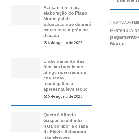
COMPARTI
Parnamirim inicia
elaboração do Plano
Municipal de
NOTÍCIA ANTER
Educação que definirá
metas para a próxima
Prefeitura 
década
pagamento d
6 de agosto de 2026
Março
Endividamento das
famílias brasileiras
atinge novo recorde,
enquanto
inadimplência
apresenta leve recuo
6 de agosto de 2026
Quem é Alfredo
Gaspar, escolhido
para compor a chapa
de Flávio Bolsonaro
nas eleições