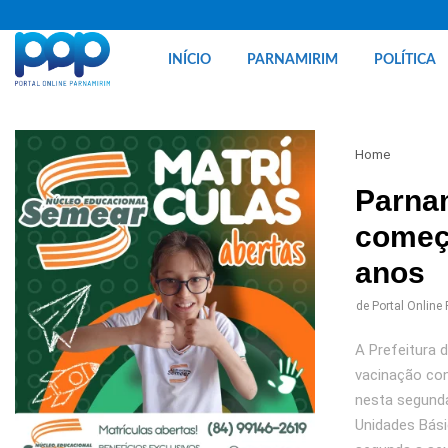
INÍCIO
PARNAMIRIM
POLÍTICA
Home
Parna
começ
anos
de
Portal Online
A Prefeitura d
vacinação con
nesta segunda
Unidades Bási