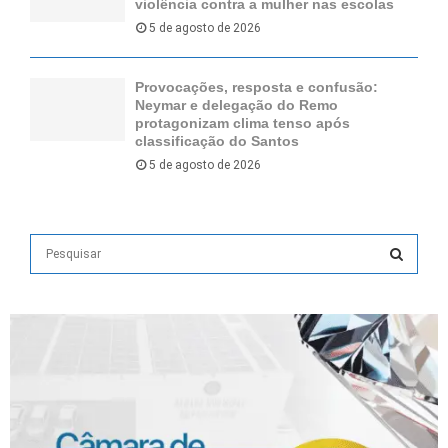
violência contra a mulher nas escolas
5 de agosto de 2026
Provocações, resposta e confusão:
Neymar e delegação do Remo
protagonizam clima tenso após
classificação do Santos
5 de agosto de 2026
S
e
a
S
r
c
E
h
f
A
o
r
R
: