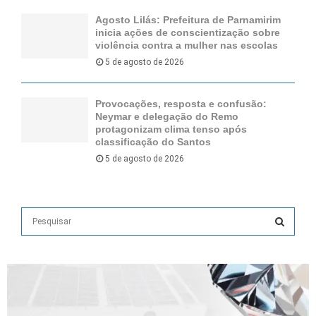
Agosto Lilás: Prefeitura de Parnamirim
inicia ações de conscientização sobre
violência contra a mulher nas escolas
5 de agosto de 2026
Provocações, resposta e confusão:
Neymar e delegação do Remo
protagonizam clima tenso após
classificação do Santos
5 de agosto de 2026
S
e
a
S
r
c
E
h
f
A