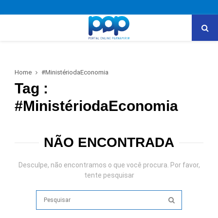
PRIMARY
MENU
Home
#MinistériodaEconomia
Tag :
#MinistériodaEconomia
NÃO ENCONTRADA
Desculpe, não encontramos o que você procura. Por favor,
tente pesquisar
Search
for:
SEARCH