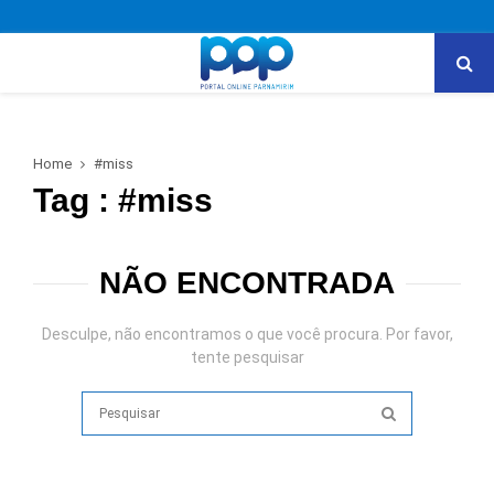
PRIMARY
MENU
Home
#miss
Tag : #miss
NÃO ENCONTRADA
Desculpe, não encontramos o que você procura. Por favor,
tente pesquisar
Search
for:
SEARCH