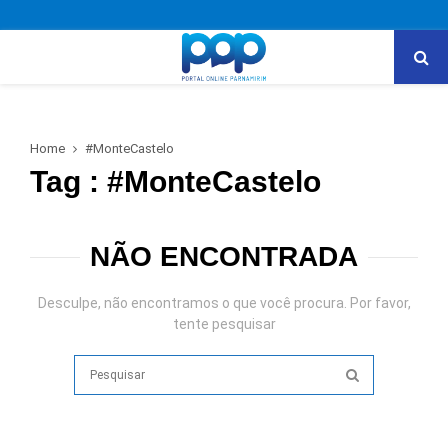
PRIMARY
MENU
Home
#MonteCastelo
Tag : #MonteCastelo
NÃO ENCONTRADA
Desculpe, não encontramos o que você procura. Por favor,
tente pesquisar
Search
for:
SEARCH