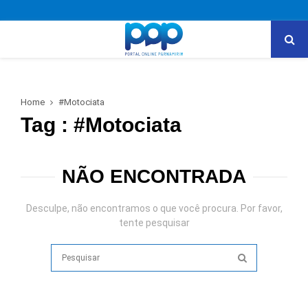
PRIMARY
MENU
Home
#Motociata
Tag : #Motociata
NÃO ENCONTRADA
Desculpe, não encontramos o que você procura. Por favor,
tente pesquisar
Search
for:
SEARCH