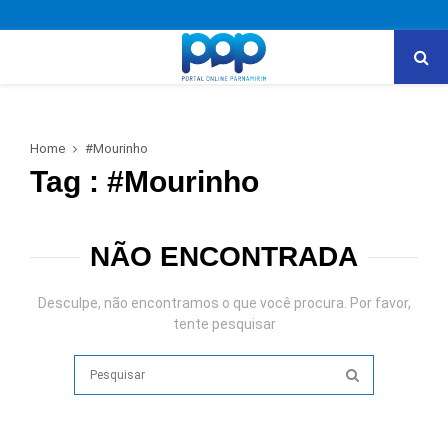
PRIMARY
MENU
Home
#Mourinho
Tag : #Mourinho
NÃO ENCONTRADA
Desculpe, não encontramos o que você procura. Por favor,
tente pesquisar
Search
for:
SEARCH