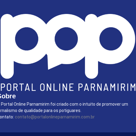
Sobre
 Portal Online Parnamirim foi criado com o intuito de promover um
ornalismo de qualidade para os potiguares.
ontato:
contato@portalonlineparnamirim.com.br