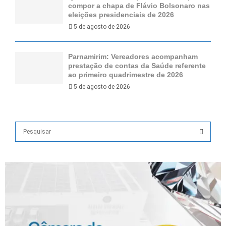
compor a chapa de Flávio Bolsonaro nas
eleições presidenciais de 2026
5 de agosto de 2026
Parnamirim: Vereadores acompanham
prestação de contas da Saúde referente
ao primeiro quadrimestre de 2026
5 de agosto de 2026
S
e
a
S
r
c
E
h
f
A
o
r
R
: