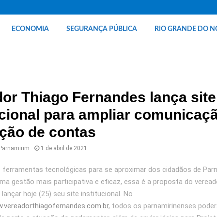
ECONOMIA
SEGURANÇA PÚBLICA
RIO GRANDE DO N
or Thiago Fernandes lança site
ucional para ampliar comunicaç
ção de contas
 Parnamirim
1 de abril de 2021
 ferramentas tecnológicas para se aproximar dos cidadãos de Parn
ma gestão mais participativa e eficaz, essa é a proposta do verea
lançar hoje (25) seu site institucional. No
.vereadorthiagofernandes.com.br
, todos os parnamirinenses pode