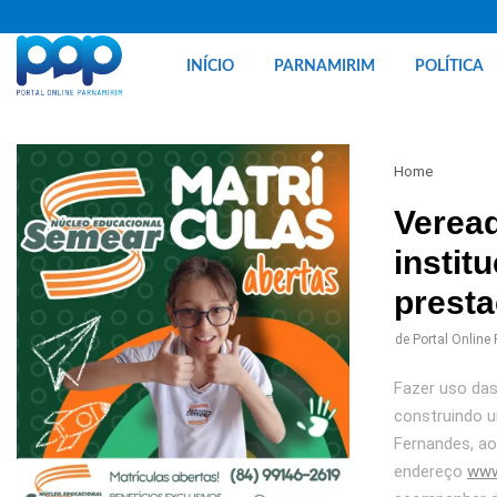
INÍCIO
PARNAMIRIM
POLÍTICA
Home
Veread
instit
presta
de
Portal Online
Fazer uso das
construindo u
Fernandes, ao 
endereço
www