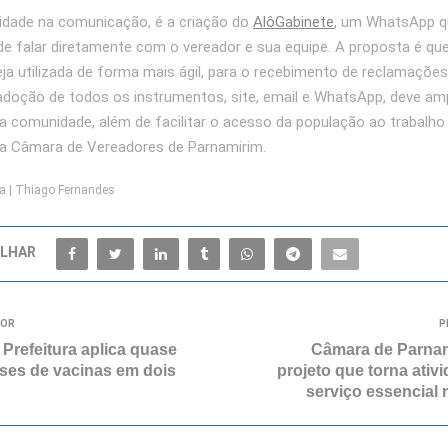
idade na comunicação, é a criação do
AlôGabinete
, um WhatsApp q
 de falar diretamente com o vereador e sua equipe. A proposta é qu
ja utilizada de forma mais ágil, para o recebimento de reclamaçõe
adoção de todos os instrumentos, site, email e WhatsApp, deve amp
 comunidade, além de facilitar o acesso da população ao trabalho 
na Câmara de Vereadores de Parnamirim.
a | Thiago Fernandes
LHAR
IOR
P
Prefeitura aplica quase
Câmara de Parnam
oses de vacinas em dois
projeto que torna ativ
serviço essencial 