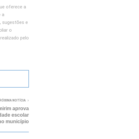
ue oferece a
e a
s, sugestões e
liar o
realizado pelo
RÓXIMA NOTÍCIA
irim aprova
idade escolar
no município