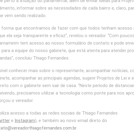
 perto a atuação do parlamentar, além de enviar ideias para Projet
ndimento, informar sobre as necessidades de cada bairro e, claro, pa
ue vem sendo realizado.
a forma que encontramos de fazer com que todos tenham acesso 
que ela seja transparente e eficaz”, revelou o vereador. “Com poucos
arnamirim tem acesso ao nosso formulário de contato e pode envi
s para a equipe do nosso gabinete, que está atenta para atender p
ndas”, concluiu Thiago Fernandes.
sível conhecer mais sobre o representante, acompanhar notícias, c
inete, acompanhar as principais agendas, sugerir Projetos de Lei e 
reto com o gabinete sem sair de casa. “Neste período de distancia
ivendo, precisamos utilizar a tecnologia como ponte para nos apr
orçou o vereador.
ibiliza acesso a todas as redes sociais de Thiago Fernandes
itter
e
Instagram
), e também ao novo email direto do
tato@vereadorthiagofernandes.com.br
.