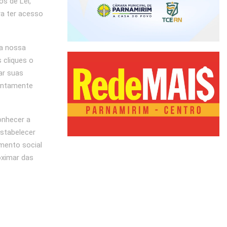
os de Lei,
ra ter acesso
a nossa
 cliques o
ar suas
rontamente
onhecer a
estabelecer
mento social
oximar das