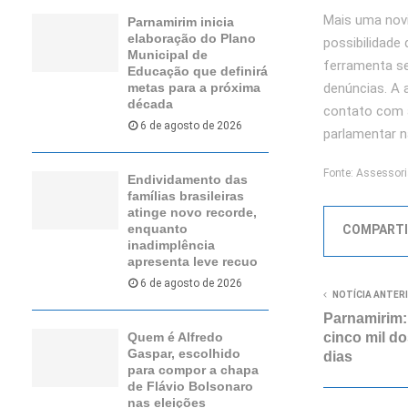
Mais uma nov
Parnamirim inicia
elaboração do Plano
possibilidade
Municipal de
ferramenta se
Educação que definirá
denúncias. A 
metas para a próxima
década
contato com a
6 de agosto de 2026
parlamentar 
Fonte: Assessori
Endividamento das
famílias brasileiras
atinge novo recorde,
enquanto
COMPARTI
inadimplência
apresenta leve recuo
6 de agosto de 2026
NOTÍCIA ANTER
Parnamirim: 
cinco mil d
Quem é Alfredo
Gaspar, escolhido
dias
para compor a chapa
de Flávio Bolsonaro
nas eleições