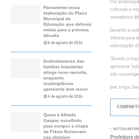
Por proposiçã
Parnamirim inicia
culturais e e
elaboração do Plano
vereadores Mi
Municipal de
Educação que definirá
Durante a aud
metas para a próxima
década
tribuna para d
6 de agosto de 2026
valorização d
“Devido a imp
Endividamento das
aprimorar tud
famílias brasileiras
atinge novo recorde,
são convergen
enquanto
inadimplência
link: https:
apresenta leve recuo
6 de agosto de 2026
COMPARTI
Quem é Alfredo
Gaspar, escolhido
para compor a chapa
NOTÍCIA ANTER
de Flávio Bolsonaro
Prefeitura d
nas eleições