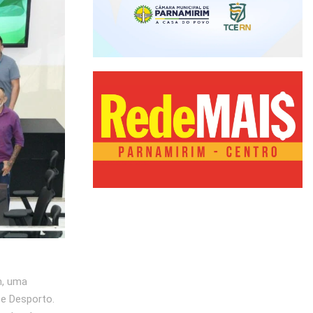
m, uma
 e Desporto.