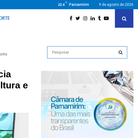
C
Parnamirim
9 de agosto de 2026
22.4
ORTE
porto
cia
ltura e