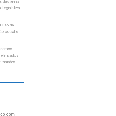
s das áreas
Legislativa,
r uso da
ão social e
ossamos
i elencados
ernandes.
ico com