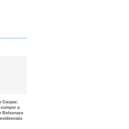
o Gaspar,
a compor a
o Bolsonaro
residenciais