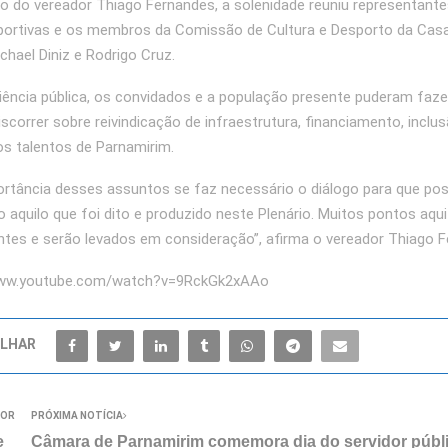
o do vereador Thiago Fernandes, a solenidade reuniu representante
sportivas e os membros da Comissão de Cultura e Desporto da Casa 
chael Diniz e Rodrigo Cruz.
iência pública, os convidados e a população presente puderam faze
iscorrer sobre reivindicação de infraestrutura, financiamento, inclus
os talentos de Parnamirim.
ortância desses assuntos se faz necessário o diálogo para que p
o aquilo que foi dito e produzido neste Plenário. Muitos pontos aqu
tes e serão levados em consideração”, afirma o vereador Thiago F
//www.youtube.com/watch?v=9RckGk2xAAo
LHAR
IOR
PRÓXIMA NOTÍCIA
e
Câmara de Parnamirim comemora dia do servidor públ