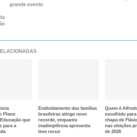
grande evento
da
ão
RELACIONADAS
nicia
Endividamento das famílias
Quem é Alfred
o Plano
brasileiras atinge novo
escolhido par
 Educação que
recorde, enquanto
chapa de Flávi
s para a
inadimplência apresenta
nas eleições p
ada
leve recuo
de 2026