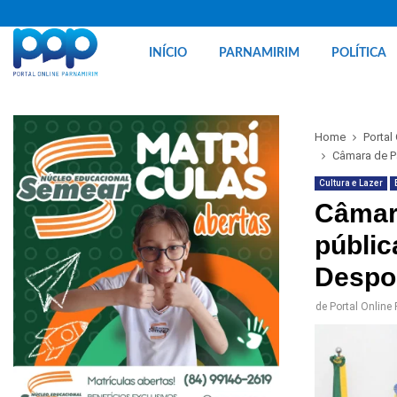
INÍCIO
PARNAMIRIM
POLÍTICA
Home
Portal
Câmara de Pa
Cultura e Lazer
Câmara
públic
Despo
de
Portal Online