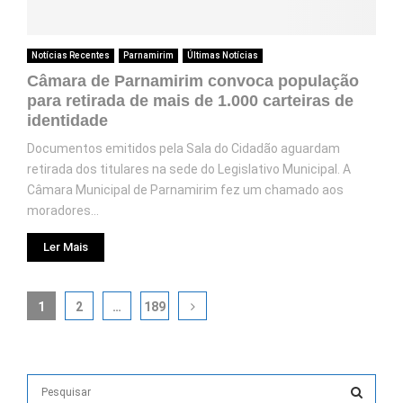
Notícias Recentes
Parnamirim
Últimas Notícias
Câmara de Parnamirim convoca população
para retirada de mais de 1.000 carteiras de
identidade
Documentos emitidos pela Sala do Cidadão aguardam
retirada dos titulares na sede do Legislativo Municipal. A
Câmara Municipal de Parnamirim fez um chamado aos
moradores...
Ler Mais
1
2
…
189