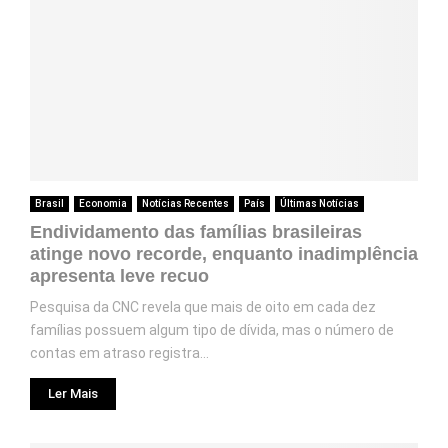
Brasil
Economia
Notícias Recentes
País
Últimas Notícias
Endividamento das famílias brasileiras
atinge novo recorde, enquanto inadimplência
apresenta leve recuo
Pesquisa da CNC revela que mais de oito em cada dez
famílias possuem algum tipo de dívida, mas o número de
contas em atraso registra...
Ler Mais