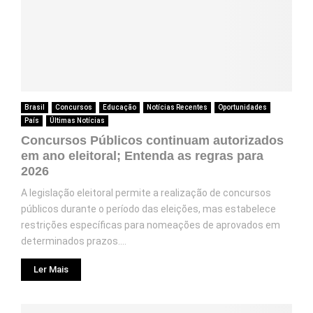
Brasil
Concursos
Educação
Notícias Recentes
Oportunidades
País
Últimas Notícias
Concursos Públicos continuam autorizados
em ano eleitoral; Entenda as regras para
2026
A legislação eleitoral permite a realização de concursos
públicos durante o período das eleições, mas estabelece
restrições específicas para nomeações de aprovados em
determinados prazos....
Ler Mais