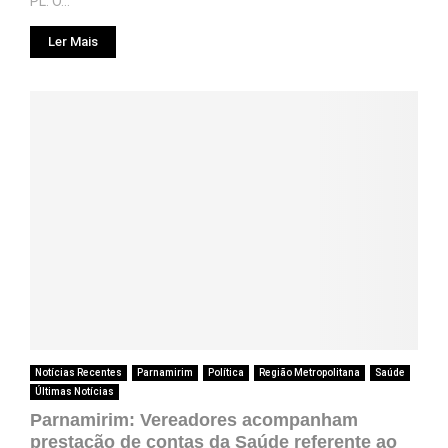
PL. O...
Ler Mais
Notícias Recentes
Parnamirim
Política
Região Metropolitana
Saúde
Últimas Notícias
Parnamirim: Vereadores acompanham
prestação de contas da Saúde referente ao