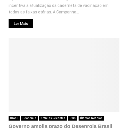
incentiva a atualização da caderneta de vacinação em
todas as faixas etárias. A Campanha...
Ler Mais
Brasil
Economia
Notícias Recentes
País
Últimas Notícias
Governo amplia prazo do Desenrola Brasil