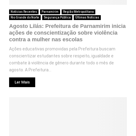
Notícias Recentes
Parnamirim
Região Metropolitana
Rio Grande do Norte
Segurança Pública
Últimas Notícias
Agosto Lilás: Prefeitura de Parnamirim inicia
ações de conscientização sobre violência
contra a mulher nas escolas
Ações educativas promovidas pela Prefeitura buscam
conscientizar estudantes sobre respeito, igualdade e
combate à violência de gênero durante todo o mês de
agosto. A Prefeitura...
Ler Mais