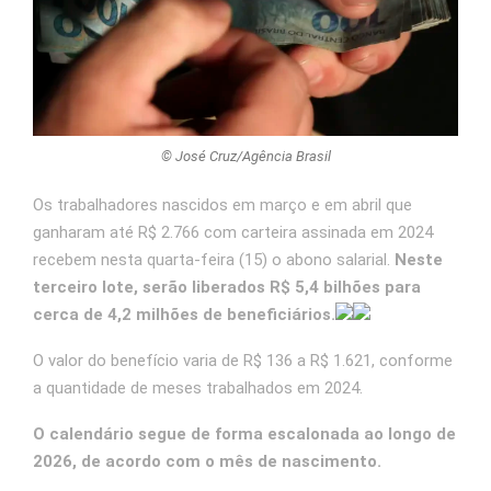
© José Cruz/Agência Brasil
Os trabalhadores nascidos em março e em abril que
ganharam até R$ 2.766 com carteira assinada em 2024
recebem nesta quarta-feira (15) o abono salarial.
Neste
terceiro lote, serão liberados R$ 5,4 bilhões para
cerca de 4,2 milhões de beneficiários.
O valor do benefício varia de R$ 136 a R$ 1.621, conforme
a quantidade de meses trabalhados em 2024.
O calendário segue de forma escalonada ao longo de
2026, de acordo com o mês de nascimento.