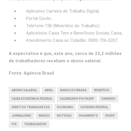
Aplicativo Carteira de Trabalho Digital;
Portal Gov.br;
Telefone 158 (Ministério do Trabalho);
Aplicativos Caixa Tem e Benefícios Sociais Caixa;
Atendimento Caixa ao Cidadão: 0800-726-0207.
A expectativa é que, este ano, cerca de 22,2 milhões
de trabalhadores recebam o abono salarial.
Fonte: Agência Brasil
ABONO SALARIAL
ABRIL
BANCO DO BRASIL
BENEFÍCIO
CAIXA ECONÔMICA FEDERAL
CALENDÁRIO PIS PASEP
DINHEIRO
DIREITOS TRABALHISTAS
ECONOMIA
GOVERNO FEDERAL
JORNALISMO
MARÇO
NOTÍCIAS
PAGAMENTO
PASEP
PIS
TRABALHADOR