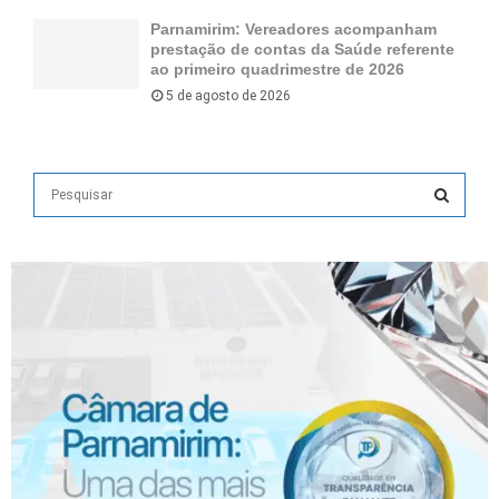
Parnamirim: Vereadores acompanham
prestação de contas da Saúde referente
ao primeiro quadrimestre de 2026
5 de agosto de 2026
S
e
a
S
r
c
E
h
f
A
o
r
R
:
C
H