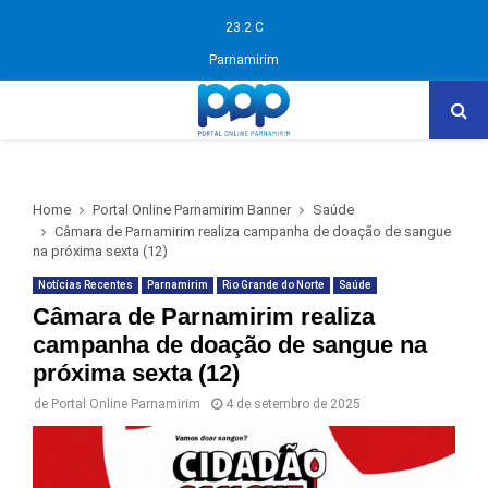
23.2
C
Parnamirim
PRIMARY
MENU
Home
Portal Online Parnamirim Banner
Saúde
Câmara de Parnamirim realiza campanha de doação de sangue
na próxima sexta (12)
Notícias Recentes
Parnamirim
Rio Grande do Norte
Saúde
Câmara de Parnamirim realiza
campanha de doação de sangue na
próxima sexta (12)
de
Portal Online Parnamirim
4 de setembro de 2025