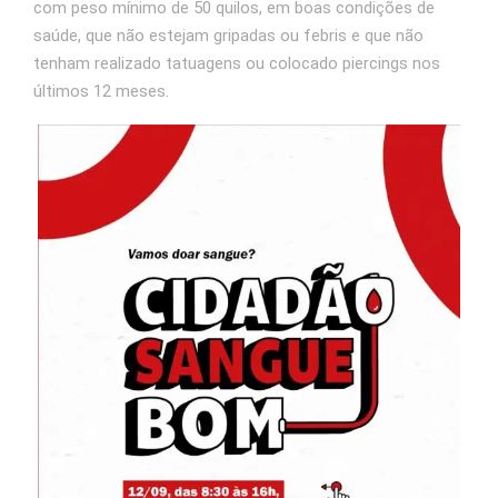
com peso mínimo de 50 quilos, em boas condições de
saúde, que não estejam gripadas ou febris e que não
tenham realizado tatuagens ou colocado piercings nos
últimos 12 meses.