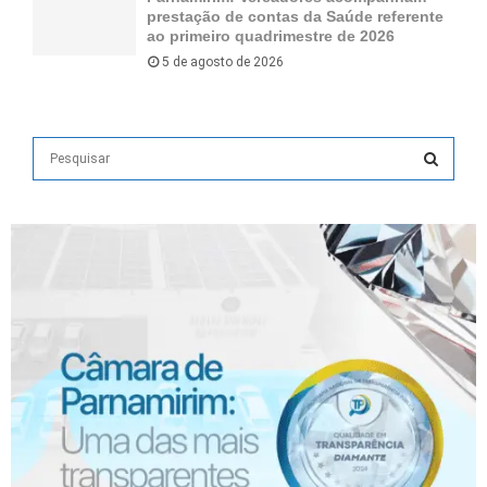
prestação de contas da Saúde referente
ao primeiro quadrimestre de 2026
5 de agosto de 2026
S
e
a
S
r
c
E
h
f
A
o
r
R
:
C
H