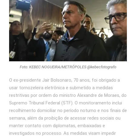
Foto: KEBEC NOGUEIRA/METRÓPOLES @kebecfotografo
O ex‑presidente Jair Bolsonaro, 70 anos, foi obrigado a
usar tornozeleira eletrônica e submetido a medidas
restritivas por ordem do ministro Alexandre de Moraes, do
Supremo Tribunal Federal (STF). O monitoramento inclui
recolhimento domiciliar no período noturno e nos finais de
semana, além da proibição de acessar redes sociais ou
manter contato com diplomatas, embaixadas e
investigados no processo. As medidas visam impedir