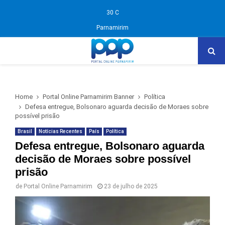
30
C
Parnamirim
PRIMARY
MENU
Home
Portal Online Parnamirim Banner
Política
Defesa entregue, Bolsonaro aguarda decisão de Moraes sobre
possível prisão
Brasil
Notícias Recentes
País
Política
Defesa entregue, Bolsonaro aguarda
decisão de Moraes sobre possível
prisão
de
Portal Online Parnamirim
23 de julho de 2025