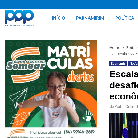
INÍCIO
PARNAMIRIM
POLÍTICA
Home
Portal
Escala 5×2 c
Economia
Notíc
Escala
desafi
econô
de
Portal Online