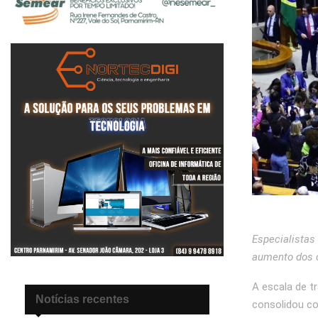
Especialistas
aumento dos c
A escala de t
Notícias recentes
consolidou c