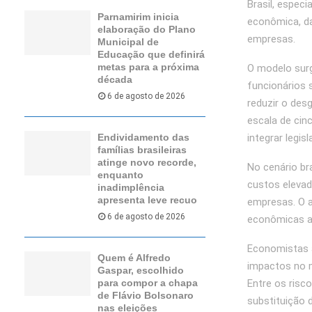
Brasil, especi
Parnamirim inicia
econômica, da 
elaboração do Plano
empresas.
Municipal de
Educação que definirá
metas para a próxima
O modelo surg
década
funcionários 
6 de agosto de 2026
reduzir o des
escala de cin
integrar legis
Endividamento das
famílias brasileiras
atinge novo recorde,
No cenário br
enquanto
custos elevad
inadimplência
apresenta leve recuo
empresas. O a
6 de agosto de 2026
econômicas a
Economistas a
Quem é Alfredo
impactos no 
Gaspar, escolhido
Entre os risc
para compor a chapa
de Flávio Bolsonaro
substituição 
nas eleições