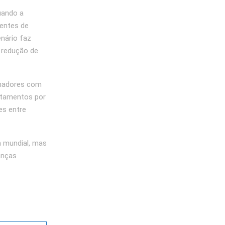
uando a
rentes de
enário faz
 redução de
lhadores com
stamentos por
es entre
a mundial, mas
anças