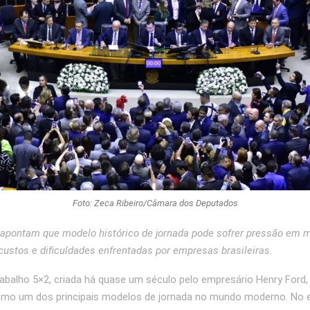
Foto: Zeca Ribeiro/Câmara dos Deputados
 apontam que modelo histórico de jornada pode sofrer pressão em 
ustos e dificuldades enfrentadas por empresas brasileiras.
rabalho 5×2, criada há quase um século pelo empresário Henry Ford,
omo um dos principais modelos de jornada no mundo moderno. No e