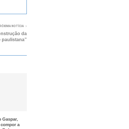
RÓXIMA NOTÍCIA
onstrução da
 paulistana”
o Gaspar,
a compor a