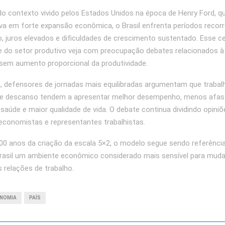
do contexto vivido pelos Estados Unidos na época de Henry Ford, q
ava em forte expansão econômica, o Brasil enfrenta períodos recor
, juros elevados e dificuldades de crescimento sustentado. Esse c
 do setor produtivo veja com preocupação debates relacionados à
 sem aumento proporcional da produtividade.
 defensores de jornadas mais equilibradas argumentam que traba
e descanso tendem a apresentar melhor desempenho, menos afa
saúde e maior qualidade de vida. O debate continua dividindo opiniõ
economistas e representantes trabalhistas.
0 anos da criação da escala 5×2, o modelo segue sendo referênci
Brasil um ambiente econômico considerado mais sensível para mud
 relações de trabalho.
NOMIA
PAÍS