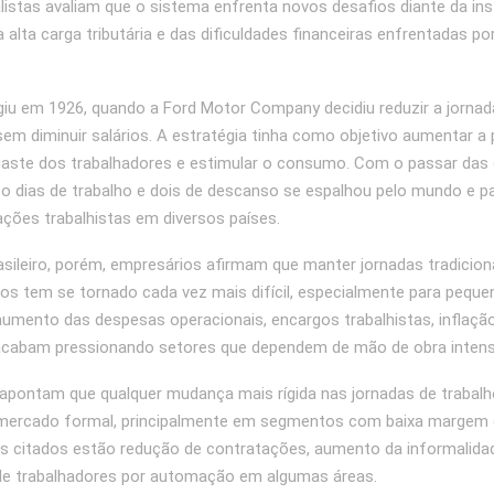
alistas avaliam que o sistema enfrenta novos desafios diante da ins
alta carga tributária e das dificuldades financeiras enfrentadas po
iu em 1926, quando a Ford Motor Company decidiu reduzir a jornad
sem diminuir salários. A estratégia tinha como objetivo aumentar a 
gaste dos trabalhadores e estimular o consumo. Com o passar das 
co dias de trabalho e dois de descanso se espalhou pelo mundo e p
lações trabalhistas em diversos países.
asileiro, porém, empresários afirmam que manter jornadas tradicio
os tem se tornado cada vez mais difícil, especialmente para pequ
umento das despesas operacionais, encargos trabalhistas, inflaçã
cabam pressionando setores que dependem de mão de obra intens
pontam que qualquer mudança mais rígida nas jornadas de trabalh
mercado formal, principalmente em segmentos com baixa margem d
os citados estão redução de contratações, aumento da informalida
de trabalhadores por automação em algumas áreas.