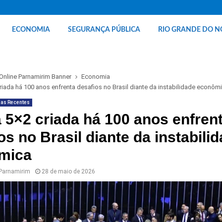
ECONOMIA
SEGURANÇA PÚBLICA
RIO GRANDE DO N
 Online Parnamirim Banner
Economia
riada há 100 anos enfrenta desafios no Brasil diante da instabilidade econôm
ias Recentes
 5×2 criada há 100 anos enfren
os no Brasil diante da instabili
mica
 Parnamirim
28 de maio de 2026