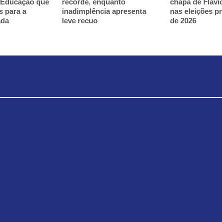
 Educação que
recorde, enquanto
chapa de Flávi
s para a
inadimplência apresenta
nas eleições p
ada
leve recuo
de 2026