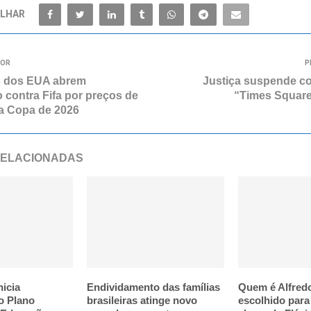
LHAR
IOR
P
s dos EUA abrem
Justiça suspende c
 contra Fifa por preços de
“Times Square
a Copa de 2026
RELACIONADAS
nicia
Endividamento das famílias
Quem é Alfred
o Plano
brasileiras atinge novo
escolhido par