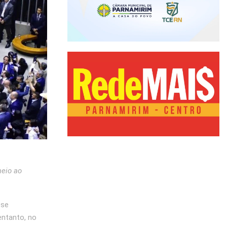
meio ao
 se
ntanto, no