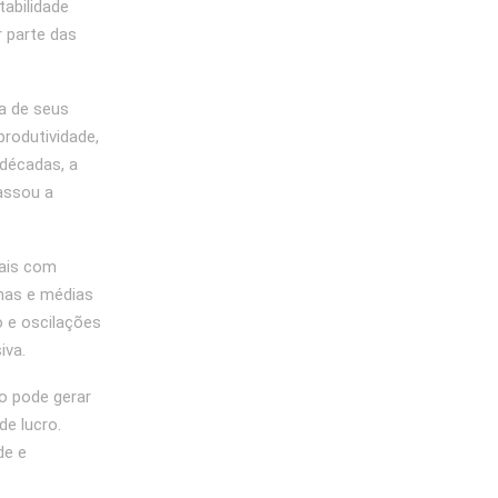
tabilidade
r parte das
a de seus
produtividade,
décadas, a
assou a
nais com
enas e médias
o e oscilações
iva.
o pode gerar
e lucro.
de e