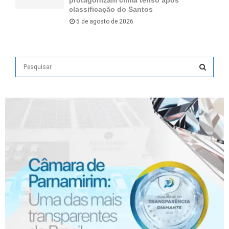
classificação do Santos
5 de agosto de 2026
S
e
a
S
r
c
E
h
f
A
o
r
R
:
C
H