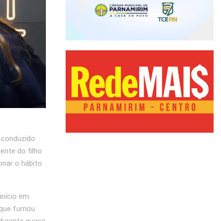
 conduzido
ente do filho
onar o hábito
início em
u que fumou