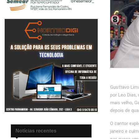
Gusttavo Lim
por Leo Dias,
mais velho, Ga
depois de qua
O cantor expl
Notícias recentes
janeiro e cul