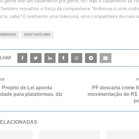
 A gente vive um casamento pra gente, né? Não é casamento se fo
. Também ressaltou a força da companheira: “Andressa é uma mulher
rte, sabe? É realmente uma mãezona, uma companheira da mais alt
EBRIDADES
GUSTTAVO LIMA
LHAR
IOR
P
 Projeto de Lei aponta
PF descarta crime f
dade para plataformas, diz
movimentação de R$ 
po
RELACIONADAS