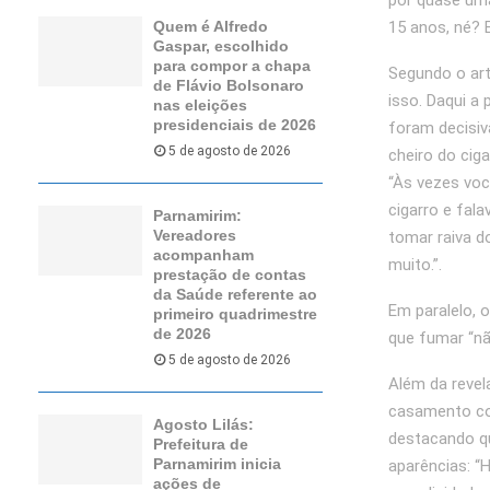
por quase uma
Quem é Alfredo
15 anos, né? 
Gaspar, escolhido
para compor a chapa
Segundo o art
de Flávio Bolsonaro
isso. Daqui a
nas eleições
presidenciais de 2026
foram decisiv
5 de agosto de 2026
cheiro do ciga
“Às vezes voc
cigarro e fal
Parnamirim:
Vereadores
tomar raiva d
acompanham
muito.”.
prestação de contas
da Saúde referente ao
Em paralelo, 
primeiro quadrimestre
de 2026
que fumar “não
5 de agosto de 2026
Além da revel
casamento com
Agosto Lilás:
destacando qu
Prefeitura de
Parnamirim inicia
aparências: “
ações de