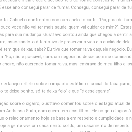
 década e meia e que a decisão veio de forma consciente: “Fumei
E esse ano consegui parar de fumar. Consegui, consegui parar de fu
ista, Gabriel o confrontou com um apelo tocante: “Pai, para de fum
 pouco você não vai ter mais saúde, quem vai cuidar de mim?”. Estas
as para sua mudança. Gusttavo contou ainda que chegou a sentir 
rro, associando-o à tentativa de preservar a vida e a qualidade dele 
ê tem que deixar, sabe? Eu tive que tomar raiva daquele negócio. Eu
ava: ‘Pô, não é possível, cara, um negocinho desse aqui me dominand
o cheiro, não querendo tomar raiva, mas lembrava do meu filho e is
o sertanejo refletiu sobre o impacto estético e social do tabagismo
 te deixa bonito, só te deixa feio” e que “é deselegante”.
ação sobre o cigarro, Gusttavo comentou sobre o estágio atual de
 Andressa Suita, com quem tem dois filhos. Ele rasgou elogios à
e o relacionamento hoje se baseia em respeito e cumplicidade, e 
Hoje a gente vive um casamento sólido, um casamento de respeito,