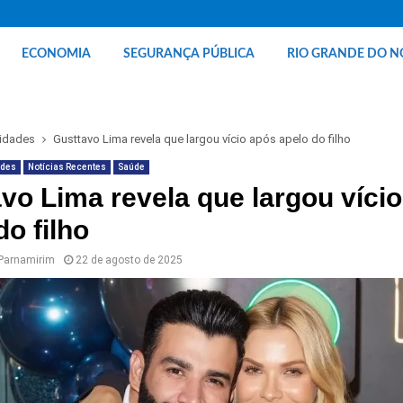
ECONOMIA
SEGURANÇA PÚBLICA
RIO GRANDE DO N
ridades
Gusttavo Lima revela que largou vício após apelo do filho
ades
Notícias Recentes
Saúde
vo Lima revela que largou víci
do filho
 Parnamirim
22 de agosto de 2025