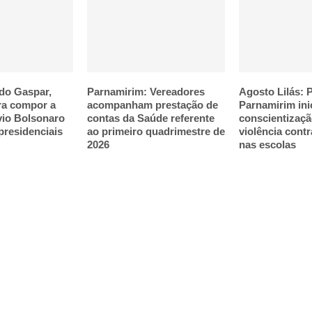
do Gaspar,
Parnamirim: Vereadores
Agosto Lilás: P
ra compor a
acompanham prestação de
Parnamirim ini
vio Bolsonaro
contas da Saúde referente
conscientizaçã
presidenciais
ao primeiro quadrimestre de
violência cont
2026
nas escolas