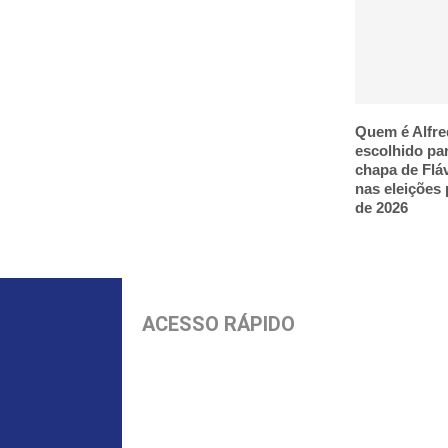
Quem é Alfre
escolhido pa
chapa de Flá
nas eleições 
de 2026
ACESSO RÁPIDO
Início
Parnamirim
Política
Economia