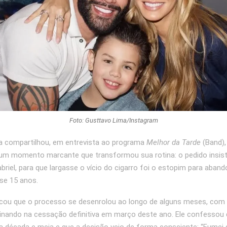
Foto: Gusttavo Lima/Instagram
a compartilhou, em entrevista ao programa
Melhor da Tarde
(Band),
 um momento marcante que transformou sua rotina: o pedido insist
briel, para que largasse o vício do cigarro foi o estopim para aband
se 15 anos.
icou que o processo se desenrolou ao longo de alguns meses, com 
minando na cessação definitiva em março deste ano. Ele confesso