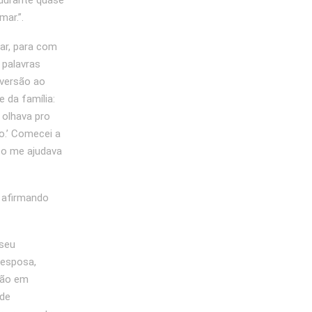
 durante quase
mar.”.
ar, para com
 palavras
aversão ao
e da família:
 olhava pro
o.’ Comecei a
so me ajudava
, afirmando
 seu
 esposa,
não em
 de