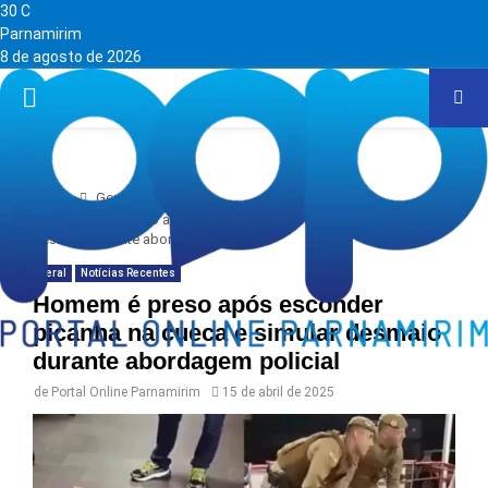
30
C
Parnamirim
8 de agosto de 2026
PRIMARY
MENU
Home
Geral
Homem é preso após esconder picanha na cueca e simular
desmaio durante abordagem policial
Geral
Notícias Recentes
Homem é preso após esconder
picanha na cueca e simular desmaio
durante abordagem policial
de
Portal Online Parnamirim
15 de abril de 2025