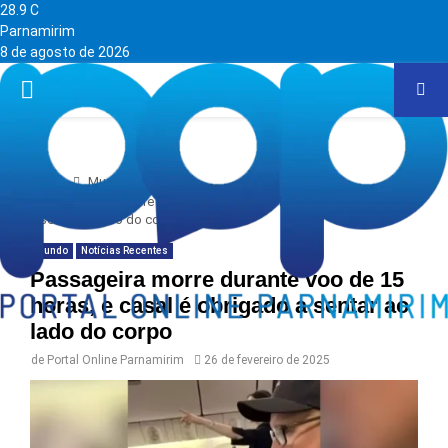
28.9
C
Parnamirim
8 de agosto de 2026
PRIMARY
MENU
Home
Mundo
Passageira morre durante voo de 15 horas, e casal é obrigado
a sentar ao lado do corpo
Mundo
Notícias Recentes
Passageira morre durante voo de 15
horas, e casal é obrigado a sentar ao
lado do corpo
de
Portal Online Parnamirim
26 de fevereiro de 2025