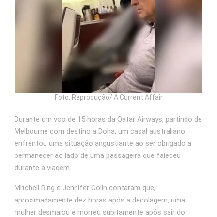
Foto: Reprodução/ A Current Affair
Durante um voo de 15 horas da Qatar Airways, partindo de
Melbourne com destino a Doha, um casal australiano
enfrentou uma situação angustiante ao ser obrigado a
permanecer ao lado de uma passageira que faleceu
durante a viagem.
Mitchell Ring e Jennifer Colin contaram que,
aproximadamente dez horas após a decolagem, uma
mulher desmaiou e morreu subitamente após sair do