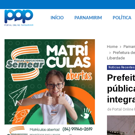
INÍCIO
PARNAMIRIM
POLÍTICA
Home
Parna
Prefeitura d
Liberdade
Notícias Recentes
Prefei
públic
integr
de
Portal Online