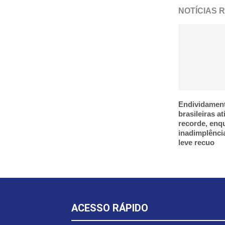
NOTÍCIAS 
Endividament
brasileiras a
recorde, enq
inadimplênci
leve recuo
ACESSO RÁPIDO