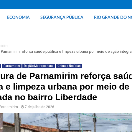
ECONOMIA
SEGURANÇA PÚBLICA
RIO GRANDE DO N
mirim
e Parnamirim reforça saúde pública e limpeza urbana por meio de ação integra
Parnamirim
Região Metropolitana
Últimas Notícias
tura de Parnamirim reforça saú
a e limpeza urbana por meio de
ada no bairro Liberdade
 Parnamirim
7 de julho de 2026