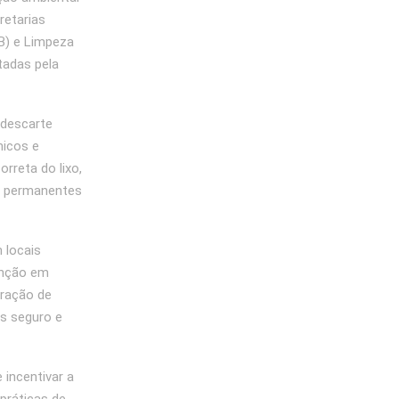
retarias
B) e Limpeza
tadas pela
 descarte
nicos e
rreta do lixo,
s permanentes
 locais
tenção em
eração de
s seguro e
incentivar a