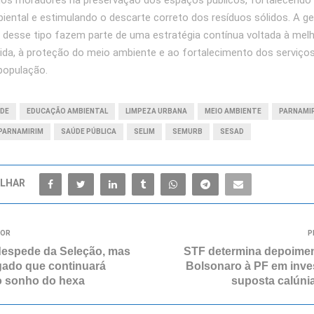
dos moradores na preservação dos espaços públicos, fortalecendo 
ental e estimulando o descarte correto dos resíduos sólidos. A g
as desse tipo fazem parte de uma estratégia contínua voltada à melh
vida, à proteção do meio ambiente e ao fortalecimento dos serviços
população.
ADE
EDUCAÇÃO AMBIENTAL
LIMPEZA URBANA
MEIO AMBIENTE
PARNAMI
 PARNAMIRIM
SAÚDE PÚBLICA
SELIM
SEMURB
SESAD
LHAR
IOR
P
espede da Seleção, mas
STF determina depoimen
gado que continuará
Bolsonaro à PF em inve
o sonho do hexa
suposta calúnia