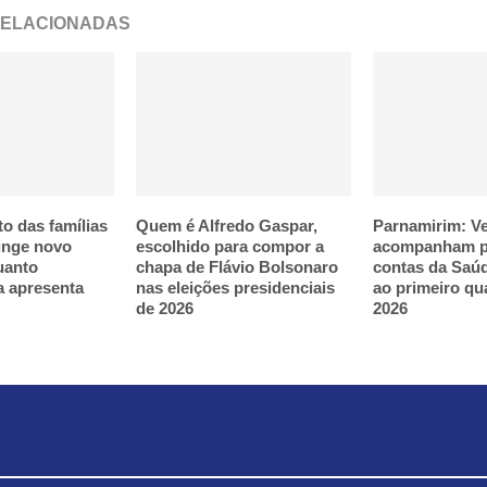
RELACIONADAS
o das famílias
Quem é Alfredo Gaspar,
Parnamirim: V
tinge novo
escolhido para compor a
acompanham p
uanto
chapa de Flávio Bolsonaro
contas da Saúd
a apresenta
nas eleições presidenciais
ao primeiro qu
de 2026
2026