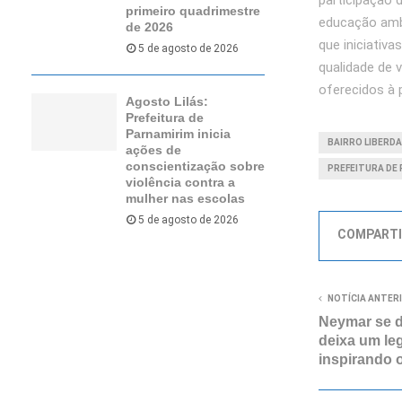
participação 
primeiro quadrimestre
educação ambi
de 2026
que iniciativ
5 de agosto de 2026
qualidade de 
oferecidos à 
Agosto Lilás:
Prefeitura de
Parnamirim inicia
BAIRRO LIBERD
ações de
conscientização sobre
PREFEITURA DE
violência contra a
mulher nas escolas
5 de agosto de 2026
COMPARTI
NOTÍCIA ANTER
Neymar se d
deixa um le
inspirando 