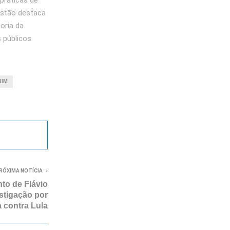
práticas de
estão destaca
oria da
 públicos
RIM
RÓXIMA NOTÍCIA
to de Flávio
stigação por
 contra Lula