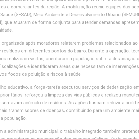
es e comerciantes da região. A mobilização reuniu equipes das sec
e Saúde (SESAD), Meio Ambiente e Desenvolvimento Urbano (SEMUR
), que atuaram de forma conjunta para atender demandas apresen
idade.
foi organizada após moradores relatarem problemas relacionados ao
 resíduos em diferentes pontos do bairro. Durante a operação, téc
cos realizaram visitas, orientaram a população sobre a destinação co
scalizações e identificaram áreas que necessitam de intervençõe
ovos focos de poluição e riscos à saúde.
lho educativo, a força-tarefa executou serviços de dedetização em
prioritários, reforçou a limpeza das vias públicas e realizou manu
esentavam acúmulo de resíduos. As ações buscam reduzir a prolif
mais transmissores de doenças, contribuindo para um ambiente mai
 a população.
 a administração municipal, o trabalho integrado também pretende 