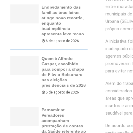
entre morador
Endividamento das
famílias brasileiras
municipais d
atinge novo recorde,
Urbana (SELIM
enquanto
própria comun
inadimplência
apresenta leve recuo
A iniciativa 
6 de agosto de 2026
inadequado de
agentes públi
Quem é Alfredo
promoveram fi
Gaspar, escolhido
para compor a chapa
para evitar n
de Flávio Bolsonaro
nas eleições
Além do traba
presidenciais de 2026
considerados 
5 de agosto de 2026
áreas que apr
insetos e ani
Parnamirim:
saudável para
Vereadores
acompanham
De acordo com
prestação de contas
da Saúde referente ao