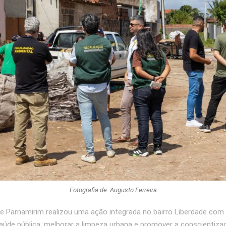
Fotografia de: Augusto Ferreira
de Parnamirim realizou uma ação integrada no bairro Liberdade com 
saúde pública, melhorar a limpeza urbana e promover a conscientiza