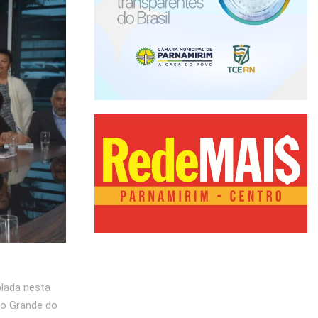
H
plada nesta
io Grande do