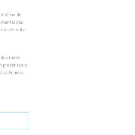
 Centros de
 mental das
l de álcool e
s das mãos
m presentes o
bio Pinheiro;