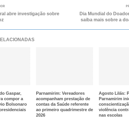
IOR
P
ral abre investigação sobre
Dia Mundial do Doado
oz
saiba mais sobre a do
RELACIONADAS
do Gaspar,
Parnamirim: Vereadores
Agosto Lilás: P
ra compor a
acompanham prestação de
Parnamirim ini
vio Bolsonaro
contas da Saúde referente
conscientizaçã
presidenciais
ao primeiro quadrimestre de
violência cont
2026
nas escolas