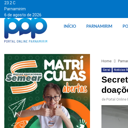
23.2
C
Parnamirim
6 de agosto de 2026
INÍCIO
PARNAMIRIM
PO
Home
Parna
Geral
Notícias 
Secret
doaçõ
de
Portal Online