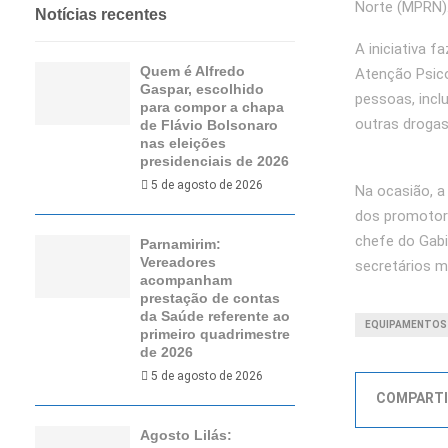
Norte (MPRN)
Notícias recentes
A iniciativa 
Quem é Alfredo
Atenção Psico
Gaspar, escolhido
pessoas, incl
para compor a chapa
outras drogas
de Flávio Bolsonaro
nas eleições
presidenciais de 2026
5 de agosto de 2026
Na ocasião, a
dos promotore
chefe do Gabin
Parnamirim:
Vereadores
secretários m
acompanham
prestação de contas
da Saúde referente ao
EQUIPAMENTOS
primeiro quadrimestre
de 2026
5 de agosto de 2026
COMPARTI
Agosto Lilás: