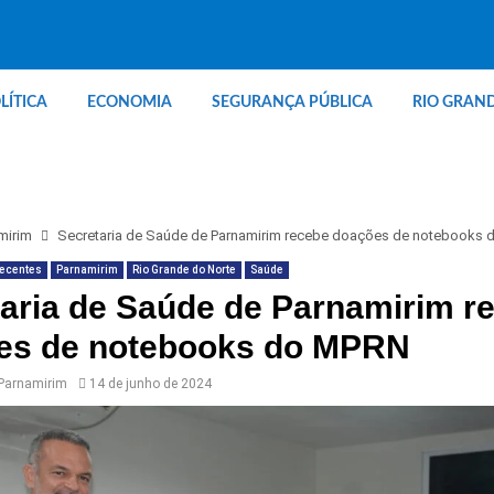
LÍTICA
ECONOMIA
SEGURANÇA PÚBLICA
RIO GRAN
mirim
Secretaria de Saúde de Parnamirim recebe doações de notebooks
Recentes
Parnamirim
Rio Grande do Norte
Saúde
aria de Saúde de Parnamirim r
es de notebooks do MPRN
 Parnamirim
14 de junho de 2024