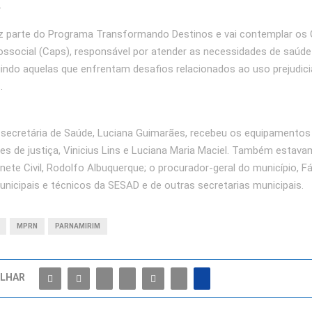
.
faz parte do Programa Transformando Destinos e vai contemplar os
ssocial (Caps), responsável por atender as necessidades de saúde
uindo aquelas que enfrentam desafios relacionados ao uso prejudicia
.
 secretária de Saúde, Luciana Guimarães, recebeu os equipamento
s de justiça, Vinicius Lins e Luciana Maria Maciel. Também estava
ete Civil, Rodolfo Albuquerque; o procurador-geral do município, Fá
unicipais e técnicos da SESAD e de outras secretarias municipais.
MPRN
PARNAMIRIM
LHAR