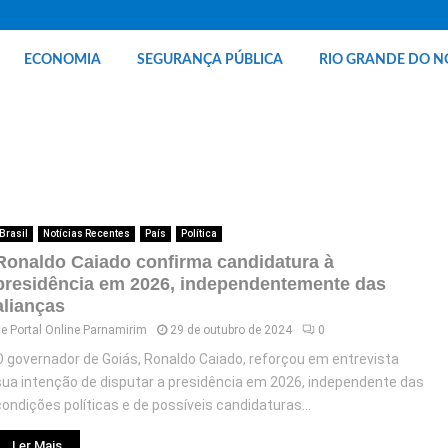
ECONOMIA
SEGURANÇA PÚBLICA
RIO GRANDE DO N
Brasil
Notícias Recentes
País
Política
Ronaldo Caiado confirma candidatura à
presidência em 2026, independentemente das
alianças
de
Portal Online Parnamirim
29 de outubro de 2024
0
O governador de Goiás, Ronaldo Caiado, reforçou em entrevista
sua intenção de disputar a presidência em 2026, independente das
condições políticas e de possíveis candidaturas...
Ler Mais